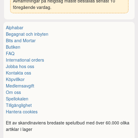
Avhämtningar på helgdag måste beställas senast 10
föregående vardag.
Alphabar
Begagnat och inbyten
Bits and Mortar
Butiken
FAQ
International orders
Jobba hos oss
Kontakta oss
Köpvillkor
Medlemsavgift
Om oss
Spellokalen
Tillgänglighet
Hantera cookies
Ett av skandinaviens bredaste spelutbud med över 60.000 olika
artiklar i lager