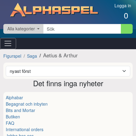
Hoppa till innehåll
Logga in
0
Alla kategorier
Aetius & Arthur
Figurspel
Saga
Det finns inga nyheter
Alphabar
Begagnat och inbyten
Bits and Mortar
Butiken
FAQ
International orders
Jobba hos oss