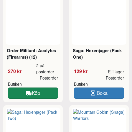
Order Militant: Acolytes
Saga: Hexenjager (Pack
(Firearms) (12)
One)
2 på
270 kr
129 kr
postorder
Ej i lager
Postorder
Postorder
Butiken
Butiken
Köp
Boka