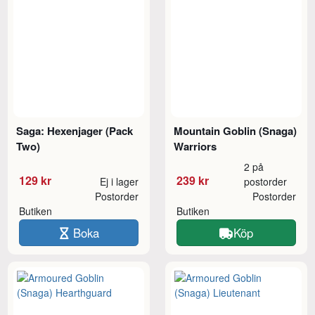
Saga: Hexenjager (Pack
Mountain Goblin (Snaga)
Two)
Warriors
2 på
129 kr
239 kr
Ej i lager
postorder
Postorder
Postorder
Butiken
Butiken
Boka
Köp