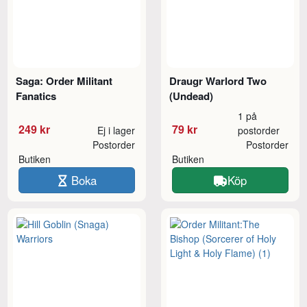
Saga: Order Militant
Draugr Warlord Two
Fanatics
(Undead)
1 på
249 kr
79 kr
Ej i lager
postorder
Postorder
Postorder
Butiken
Butiken
Boka
Köp