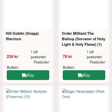
Hill Goblin (Snaga)
Order Militant:The
Warriors
Bishop (Sorcerer of Holy
Light & Holy Flame) (1)
1 på
1 på
239 kr
79 kr
postorder
postorder
Postorder
Postorder
Butiken
Butiken
Köp
Köp