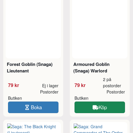
Forest Goblin (Snaga)
Armoured Goblin
Lieutenant
(Snaga) Warlord
2 på
79 kr
79 kr
Ej i lager
postorder
Postorder
Postorder
Butiken
Butiken
Boka
Köp