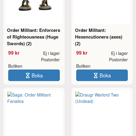
Order Militant: Enforcers
Order Militant:
of Righteousness (Huge
Hexencutioners (axes)
Swords) (2)
(2)
99 kr
99 kr
Ej i lager
Ej i lager
Postorder
Postorder
Butiken
Butiken
Boka
Boka