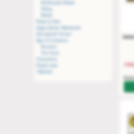
Strathclyde Welsh
Viking
Welsh
Rules & Dice
Saga Starter Warbands
Stronghold Terrain
SAGA
Age of Invasions
Romans
The Huns
Characters
110 
Plastic sets
Tillbehör
Buti