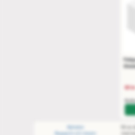
Fatig
Shiel
85 k
Buti
Alphabar
Ett av
Begagnat och inbyten
med öve