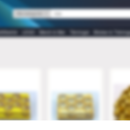
Alla kategorier
tillbehör
LEGO
Merch & Mer
Tärningar
Böcker & Tidning