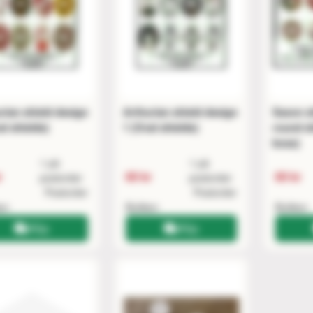
rian shield design
Arthurian shield design
Saxon sh
al shields)
1 (Oval shields)
round sh
boss)
1 på
1 på
r
60 kr
60 kr
postorder
postorder
Postorder
Postorder
ken
Butiken
Butiken
Köp
Köp