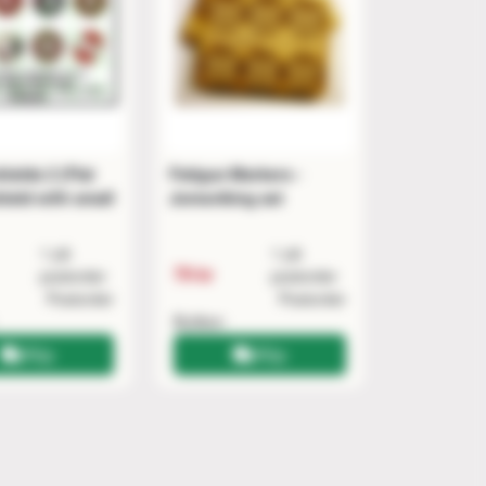
ields 2 (Flat
Fatigue Markers -
ield with small
Jomsviking set
1 på
1 på
79 kr
postorder
postorder
Postorder
Postorder
Butiken
Köp
Köp