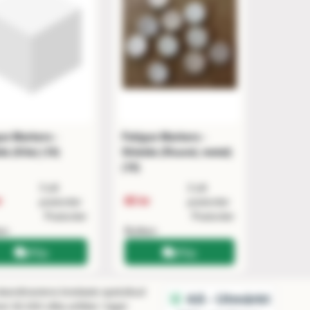
ue Markers -
Fatigue Markers -
ds (Kite) (10)
Shields (Round, metal)
(10)
3 på
2 på
r
85 kr
postorder
postorder
Postorder
Postorder
ken
Butiken
Köp
Köp
 skandinaviens bredaste spelutbud
r 60.000 olika artiklar i lager