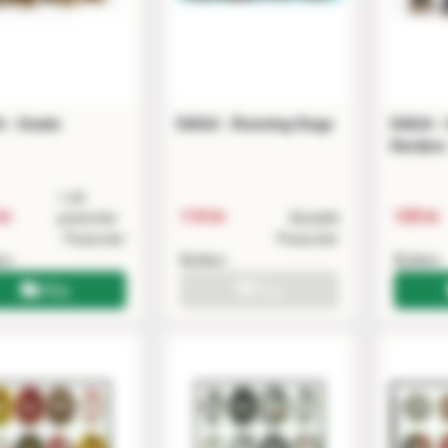
 - Goats
SAGA - Running Dogs
SAGA - C
Herders
1 på
kr
110 kr
129 kr
postorder
Slutsåld
Postorder
Postorder
ken
Butiken
Butiken
Köp
Köp