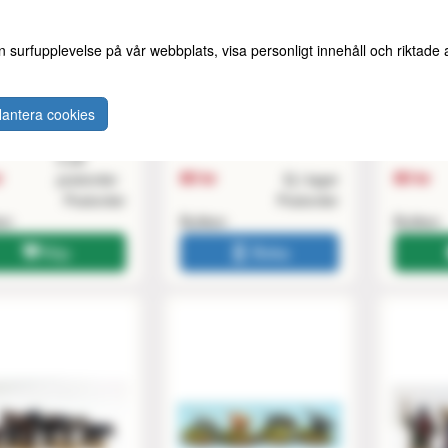
n surfupplevelse på vår webbplats, visa personligt innehåll och riktade
ue Markers -
Fatigue Markers -
SAGA Fa
cent & Cross
Crescent & Cross
(24 pai
ic (24)
Christian (24)
tokens)
antera cookies
1 i butiken
2 på
r
80 kr
80 kr
postorder
Ej i lager
Postorder
Postorder
ken
Butiken
Butiken
Köp
Boka