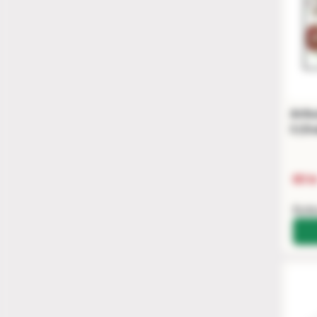
Arthu
3 (Ov
60 k
Buti