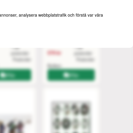
 annonser, analysera webbplatstrafik och förstå var våra
tigue Markers
SAGA - Livestock
nted MDF
1 på
1 på
579 kr
postorder
postorder
Postorder
Postorder
Butiken
Köp
Köp