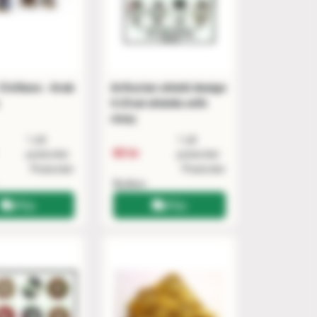
ivilians - Arab
Arthurian shield design
4 (Oval shields with
rims)
1 på
1 på
60 kr
postorder
postorder
Postorder
Postorder
Butiken
Köp
Köp