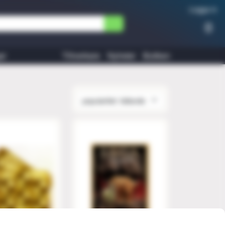
Logga in
0
ar
Tillverkare
Nyheter
Butiken