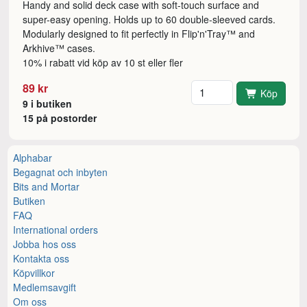
Handy and solid deck case with soft-touch surface and
super-easy opening. Holds up to 60 double-sleeved cards.
Modularly designed to fit perfectly in Flip'n'Tray™ and
Arkhive™ cases.
10% i rabatt vid köp av 10 st eller fler
Antal
89 kr
Köp
9 i butiken
15 på postorder
Alphabar
Begagnat och inbyten
Bits and Mortar
Butiken
FAQ
International orders
Jobba hos oss
Kontakta oss
Köpvillkor
Medlemsavgift
Om oss