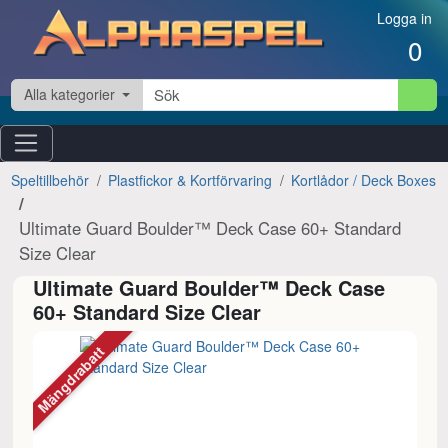
Hoppa till innehåll
Logga in
0
Alla kategorier
Speltillbehör
Plastfickor & Kortförvaring
Kortlådor / Deck Boxes
Ultimate Guard Boulder™ Deck Case 60+ Standard
Size Clear
Ultimate Guard Boulder™ Deck Case
60+ Standard Size Clear
Mängdrabatt