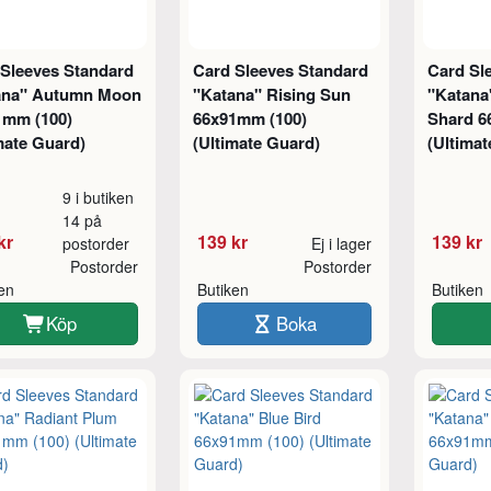
 Sleeves Standard
Card Sleeves Standard
Card Sl
ana" Autumn Moon
"Katana" Rising Sun
"Katana
1mm (100)
66x91mm (100)
Shard 6
mate Guard)
(Ultimate Guard)
(Ultimat
9 i butiken
14 på
kr
139 kr
139 kr
postorder
Ej i lager
Postorder
Postorder
ken
Butiken
Butiken
Köp
Boka