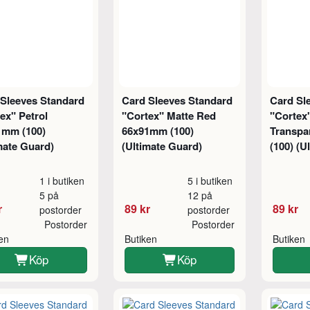
 Sleeves Standard
Card Sleeves Standard
Card Sl
ex" Petrol
"Cortex" Matte Red
"Cortex
1mm (100)
66x91mm (100)
Transpa
mate Guard)
(Ultimate Guard)
(100) (U
1 i butiken
5 i butiken
5 på
12 på
r
89 kr
89 kr
postorder
postorder
Postorder
Postorder
ken
Butiken
Butiken
Köp
Köp