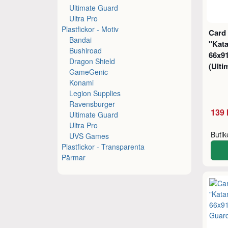
Ultimate Guard
Ultra Pro
Plastfickor - Motiv
Card
Bandai
"Kat
Bushiroad
66x9
Dragon Shield
(Ulti
GameGenic
Konami
Legion Supplies
Ravensburger
139 
Ultimate Guard
Ultra Pro
Buti
UVS Games
Plastfickor - Transparenta
Pärmar