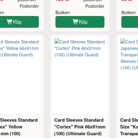
Postorder
Postorder
ken
Butiken
Butiken
Köp
Köp
 Sleeves Standard
Card Sleeves Standard
Card Sl
ex" Yellow
"Cortex" Pink 66x91mm
Size "K
1mm (100)
(100) (Ultimate Guard)
Transpa