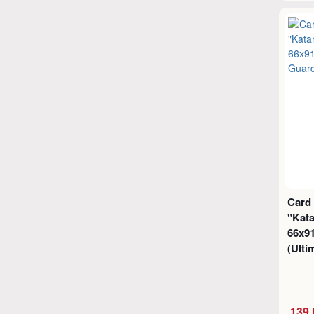
Card
"Kat
66x9
(Ulti
139 