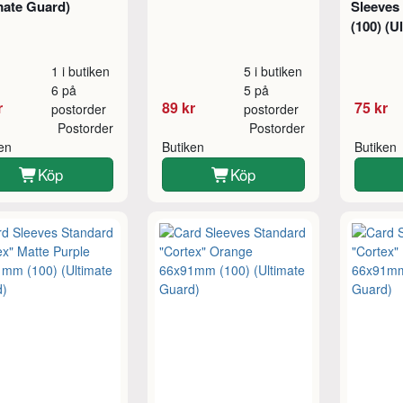
mate Guard)
Sleeves
(100) (U
1 i butiken
5 i butiken
6 på
5 på
r
89 kr
75 kr
postorder
postorder
Postorder
Postorder
ken
Butiken
Butiken
Köp
Köp