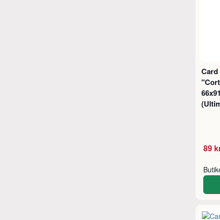
Card
"Cort
66x9
(Ulti
89 k
Buti