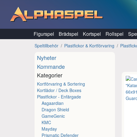
Hoppa till innehåll
Figurspel
Brädspel
Kortspel
Rollspel
Spel
Speltillbehör
Plastfickor & Kortförvaring
Plastfic
Nyheter
Kommande
Kategorier
Kortförvaring & Sortering
Kortlådor / Deck Boxes
Plastfickor - Enfärgade
Asgaardian
Dragon Shield
GameGenic
KMC
Mayday
Prismatic Defender