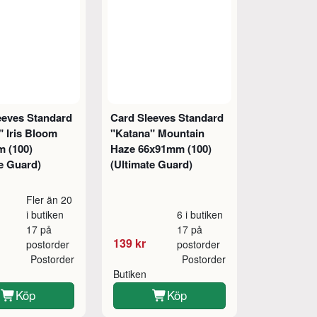
eeves Standard
Card Sleeves Standard
" Iris Bloom
"Katana" Mountain
 (100)
Haze 66x91mm (100)
e Guard)
(Ultimate Guard)
Fler än 20
i butiken
6 i butiken
17 på
17 på
139 kr
postorder
postorder
Postorder
Postorder
Butiken
Köp
Köp