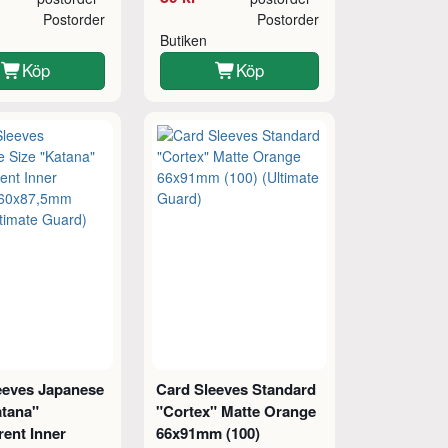
Postorder
Postorder
Butiken
Köp
Köp
eeves Japanese
Card Sleeves Standard
atana"
"Cortex" Matte Orange
rent Inner
66x91mm (100)