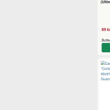
(Ulti
89 k
Buti