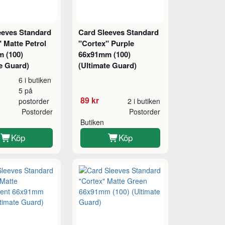
eeves Standard
Card Sleeves Standard
 Matte Petrol
"Cortex" Purple
 (100)
66x91mm (100)
e Guard)
(Ultimate Guard)
6 i butiken
5 på
89 kr
postorder
2 i butiken
Postorder
Postorder
Butiken
Köp
Köp