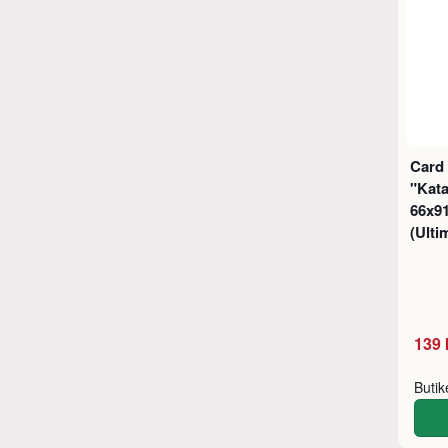
Card
"Kat
66x9
(Ulti
139 
Buti