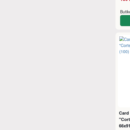
Buti
Card
"Cort
66x9