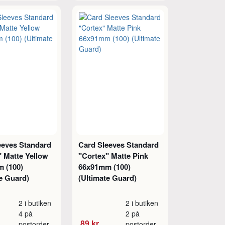
eeves Standard
Card Sleeves Standard
" Matte Yellow
"Cortex" Matte Pink
 (100)
66x91mm (100)
e Guard)
(Ultimate Guard)
2 i butiken
2 i butiken
4 på
2 på
89 kr
postorder
postorder