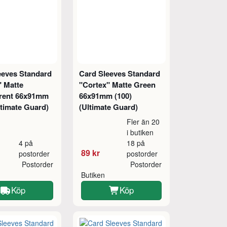
eeves Standard
Card Sleeves Standard
" Matte
"Cortex" Matte Green
rent 66x91mm
66x91mm (100)
ltimate Guard)
(Ultimate Guard)
Fler än 20
i butiken
4 på
18 på
89 kr
postorder
postorder
Postorder
Postorder
Butiken
Köp
Köp