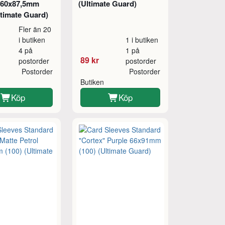
 60x87,5mm
(Ultimate Guard)
ltimate Guard)
Fler än 20
i butiken
1 i butiken
4 på
1 på
89 kr
postorder
postorder
Postorder
Postorder
Butiken
Köp
Köp