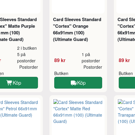
 Sleeves Standard
Card Sleeves Standard
Card Sl
ex" Matte Purple
"Cortex" Orange
"Cortex"
1mm (100)
66x91mm (100)
66x91mm
mate Guard)
(Ultimate Guard)
(Ultimat
2 i butiken
5 på
1 på
r
89 kr
89 kr
postorder
postorder
Postorder
Postorder
ken
Butiken
Butiken
Köp
Köp