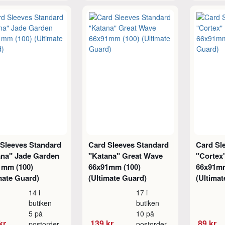
 Sleeves Standard
Card Sleeves Standard
Card Sl
ana" Jade Garden
"Katana" Great Wave
"Cortex
1mm (100)
66x91mm (100)
66x91mm
mate Guard)
(Ultimate Guard)
(Ultimat
14 i
17 i
butiken
butiken
5 på
10 på
kr
139 kr
89 kr
postorder
postorder