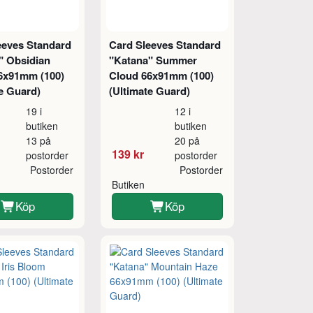
eeves Standard
Card Sleeves Standard
" Obsidian
"Katana" Summer
6x91mm (100)
Cloud 66x91mm (100)
e Guard)
(Ultimate Guard)
19 i
12 i
butiken
butiken
13 på
20 på
139 kr
postorder
postorder
Postorder
Postorder
Butiken
Köp
Köp