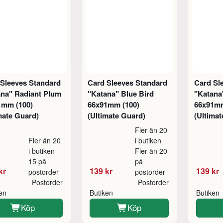
 Sleeves Standard
Card Sleeves Standard
Card Sl
ana" Radiant Plum
"Katana" Blue Bird
"Katana
1mm (100)
66x91mm (100)
66x91mm
mate Guard)
(Ultimate Guard)
(Ultimat
Fler än 20
Fler än 20
i butiken
i butiken
Fler än 20
15 på
på
kr
139 kr
139 kr
postorder
postorder
Postorder
Postorder
ken
Butiken
Butiken
Köp
Köp