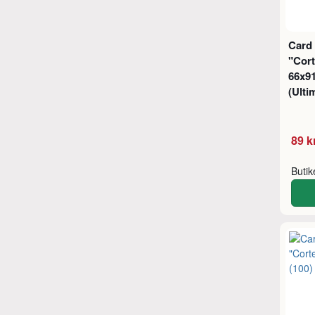
Card
"Cort
66x9
(Ulti
89 k
Buti