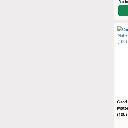
Buti
Card
Matt
(100