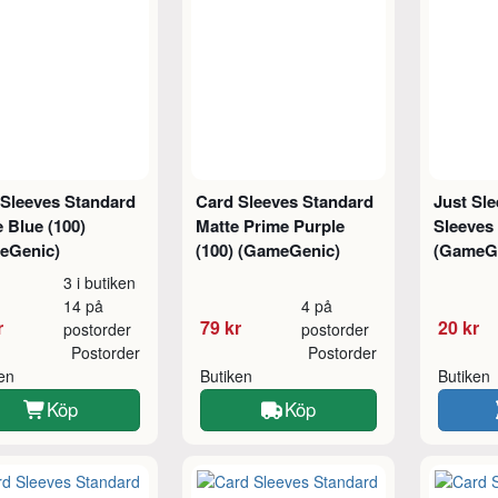
 Sleeves Standard
Card Sleeves Standard
Just Sle
 Blue (100)
Matte Prime Purple
Sleeves 
eGenic)
(100) (GameGenic)
(GameG
3 i butiken
14 på
4 på
r
79 kr
20 kr
postorder
postorder
Postorder
Postorder
ken
Butiken
Butiken
Köp
Köp