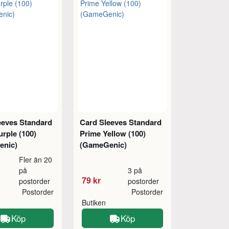
eeves Standard
Card Sleeves Standard
rple (100)
Prime Yellow (100)
enic)
(GameGenic)
Fler än 20
på
3 på
79 kr
postorder
postorder
Postorder
Postorder
Butiken
Köp
Köp