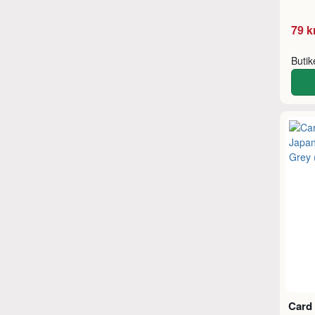
79 k
Buti
Card