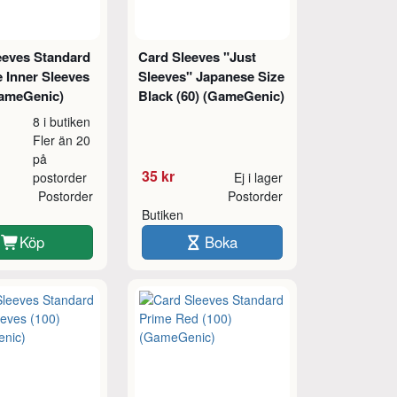
eeves Standard
Card Sleeves "Just
 Inner Sleeves
Sleeves" Japanese Size
GameGenic)
Black (60) (GameGenic)
8 i butiken
Fler än 20
på
35 kr
postorder
Ej i lager
Postorder
Postorder
Butiken
Köp
Boka