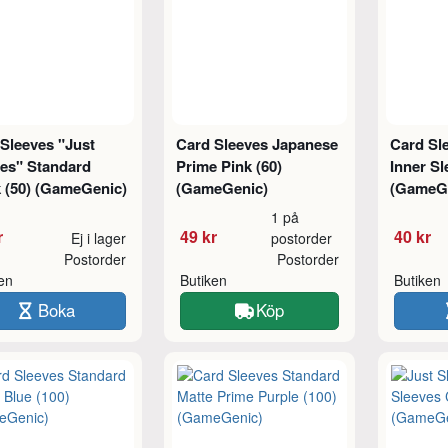
Sleeves "Just
Card Sleeves Japanese
Card Sl
ves" Standard
Prime Pink (60)
Inner Sl
 (50) (GameGenic)
(GameGenic)
(GameG
1 på
r
49 kr
40 kr
Ej i lager
postorder
Postorder
Postorder
ken
Butiken
Butiken
Boka
Köp