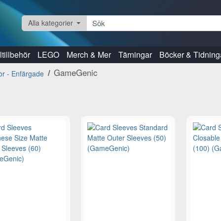
Alla kategorier
tillbehör
LEGO
Merch & Mer
Tärningar
Böcker & Tidning
GameGenic
kor - Enfärgade