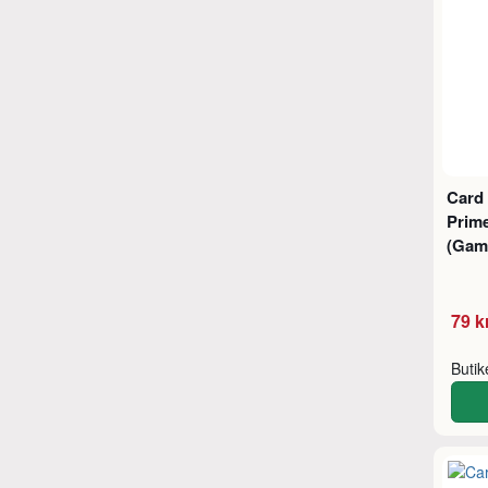
Card
Prime
(Gam
79 k
Buti