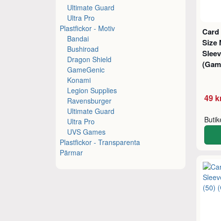
Ultimate Guard
Ultra Pro
Plastfickor - Motiv
Card
Bandai
Size 
Bushiroad
Sleev
Dragon Shield
(Gam
GameGenic
Konami
Legion Supplies
49 k
Ravensburger
Ultimate Guard
Buti
Ultra Pro
UVS Games
Plastfickor - Transparenta
Pärmar