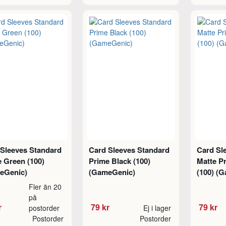
 Sleeves Standard
Card Sleeves Standard
Card Sl
 Green (100)
Prime Black (100)
Matte P
eGenic)
(GameGenic)
(100) (
Fler än 20
på
r
79 kr
79 kr
postorder
Ej i lager
Postorder
Postorder