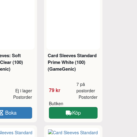
eves: Soft
Card Sleeves Standard
Clear (100)
Prime White (100)
enic)
(GameGenic)
7 på
79 kr
Ej i lager
postorder
Postorder
Postorder
Butiken
Boka
Köp