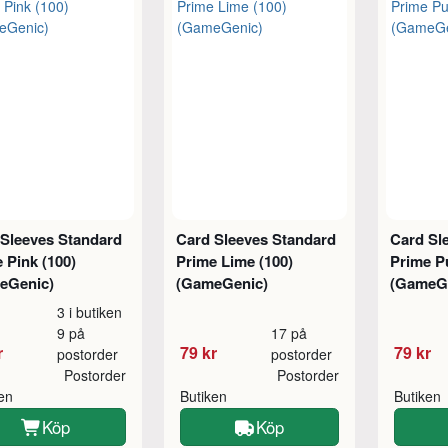
 Sleeves Standard
Card Sleeves Standard
Card Sl
 Pink (100)
Prime Lime (100)
Prime Pu
eGenic)
(GameGenic)
(GameG
3 i butiken
9 på
17 på
r
79 kr
79 kr
postorder
postorder
Postorder
Postorder
ken
Butiken
Butiken
Köp
Köp