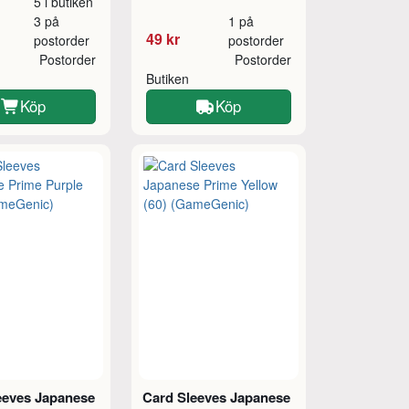
5 i butiken
3 på
1 på
49 kr
postorder
postorder
Postorder
Postorder
Butiken
Köp
Köp
eeves Japanese
Card Sleeves Japanese