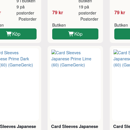
9 i butiken
butiken
9 på
19 på
r
79 kr
79 kr
postorder
postorder
Postorder
Postorder
ken
Butiken
Butiken
Köp
Köp
 Sleeves Japanese
Card Sleeves Japanese
Card Sl