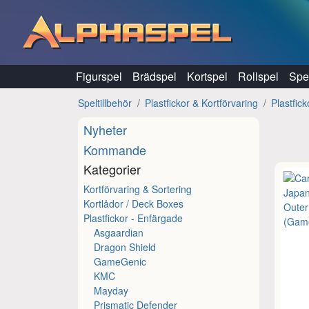
Hoppa till innehåll
Figurspel
Brädspel
Kortspel
Rollspel
Spel
Speltillbehör
Plastfickor & Kortförvaring
Plastfic
Nyheter
Kommande
Kategorier
Kortförvaring & Sortering
Kortlådor / Deck Boxes
Plastfickor - Enfärgade
Asgaardian
Dragon Shield
GameGenic
KMC
Mayday
Prismatic Defender