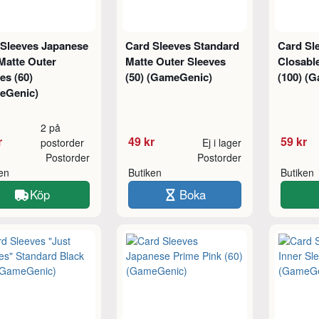
 Sleeves Japanese
Card Sleeves Standard
Card Sl
Matte Outer
Matte Outer Sleeves
Closable
es (60)
(50) (GameGenic)
(100) (
eGenic)
2 på
r
49 kr
59 kr
postorder
Ej i lager
Postorder
Postorder
ken
Butiken
Butiken
Köp
Boka