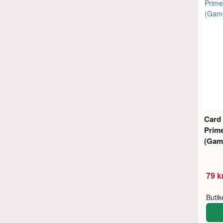
Card
Prime
(Gam
79 k
Buti