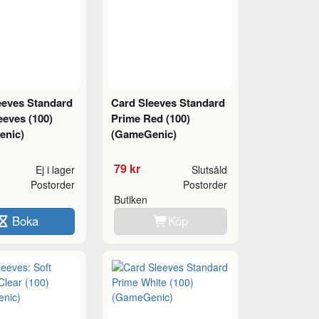
eeves Standard
Card Sleeves Standard
eeves (100)
Prime Red (100)
enic)
(GameGenic)
79 kr
Ej i lager
Slutsåld
Postorder
Postorder
Butiken
Boka
Köp