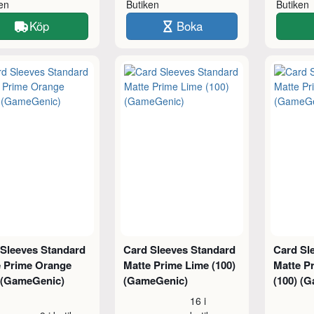
ken
Butiken
Butiken
Köp
Boka
 Sleeves Standard
Card Sleeves Standard
Card Sl
e Prime Orange
Matte Prime Lime (100)
Matte P
) (GameGenic)
(GameGenic)
(100) (
16 i