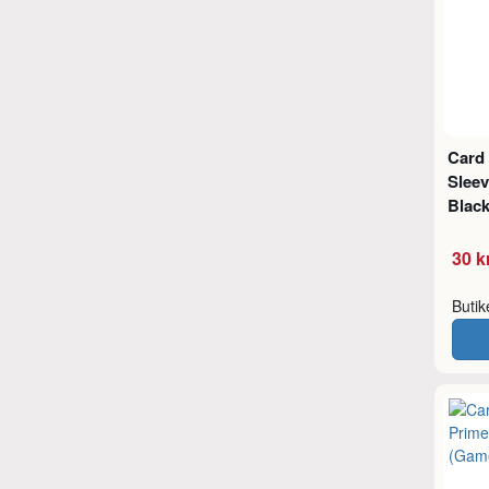
Card 
Slee
Black
30 k
Buti