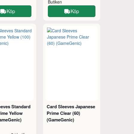
Butiken
Köp
Köp
eeves Standard
Card Sleeves Japanese
rime Yellow
Prime Clear (60)
GameGenic)
(GameGenic)