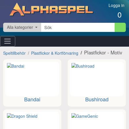
Hoppa till innehåll
Logga in
0
Alla kategorier
Plastfickor - Motiv
Speltillbehör
Plastfickor & Kortförvaring
Bandai
Bushiroad