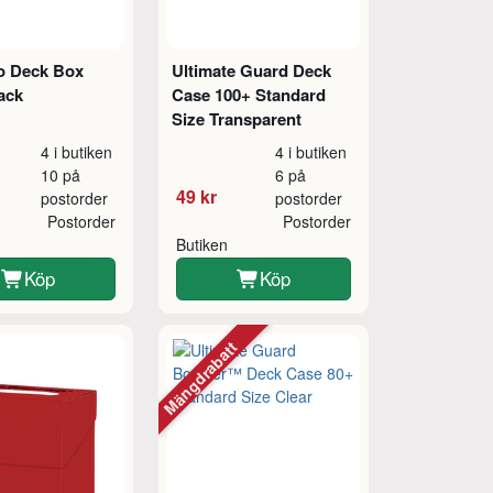
ro Deck Box
Ultimate Guard Deck
ack
Case 100+ Standard
Size Transparent
4 i butiken
4 i butiken
10 på
6 på
49 kr
postorder
postorder
Postorder
Postorder
Butiken
Köp
Köp
Mängdrabatt