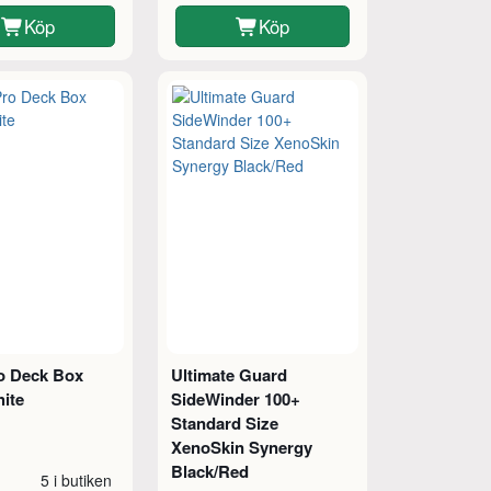
Köp
Köp
ro Deck Box
Ultimate Guard
ite
SideWinder 100+
Standard Size
XenoSkin Synergy
Black/Red
5 i butiken