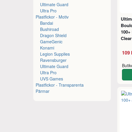
Ultimate Guard
Ultra Pro
Plastfickor - Motiv
Ulti
Bandai
Boul
Bushiroad
100+ 
Dragon Shield
Clear
GameGenic
Konami
109 
Legion Supplies
Ravensburger
Buti
Ultimate Guard
Ultra Pro
UVS Games
Plastfickor - Transparenta
Pärmar