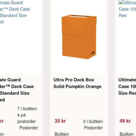
mate Guard
Ultra Pro Deck Box
Ultimat
der™ Deck Case
Solid Pumpkin Orange
Case 10
Standard Size
Size Re
ted
7 i butiken
4 på
kr
35 kr
49 kr
postorder
3 i butiken
Postorder
Postorder
ken
Butiken
Butiken