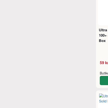
Ultra
100+ 
Box
59 k
Buti