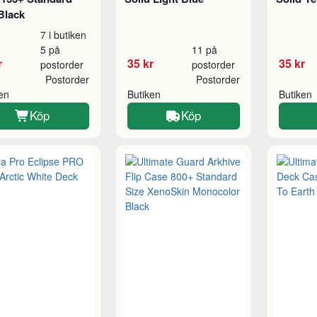
Black
7 i butiken
5 på
11 på
r
35 kr
35 kr
postorder
postorder
Postorder
Postorder
ken
Butiken
Butiken
Köp
Köp