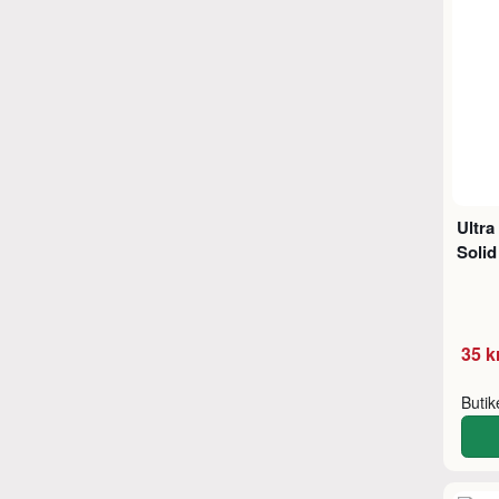
Ultra
Solid
35 k
Buti