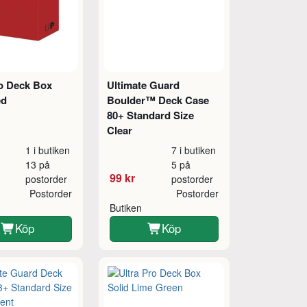
ro Deck Box
Ultimate Guard
ed
Boulder™ Deck Case
80+ Standard Size
Clear
1 i butiken
7 i butiken
13 på
5 på
99 kr
postorder
postorder
Postorder
Postorder
Butiken
Köp
Köp