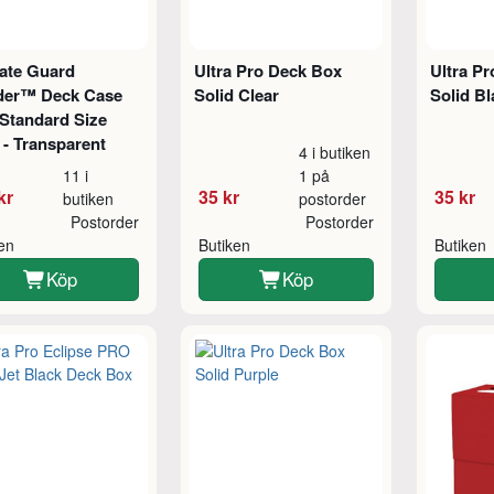
mate Guard
Ultra Pro Deck Box
Ultra P
der™ Deck Case
Solid Clear
Solid Bl
Standard Size
 - Transparent
4 i butiken
11 i
1 på
kr
35 kr
35 kr
butiken
postorder
Postorder
Postorder
ken
Butiken
Butiken
Köp
Köp