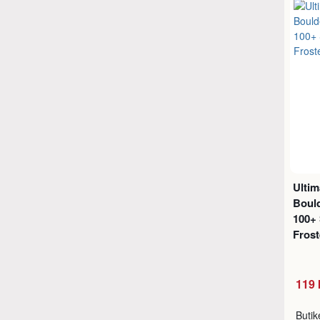
Ulti
Boul
100+ 
Fros
119 
Buti