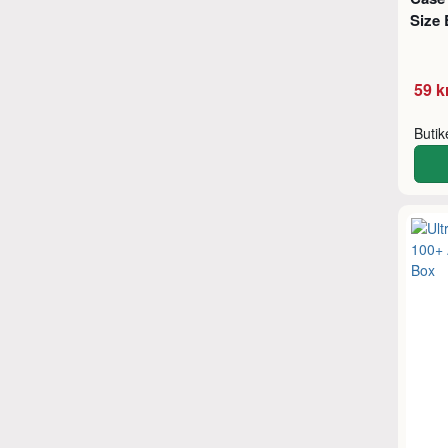
Size 
59 k
Buti