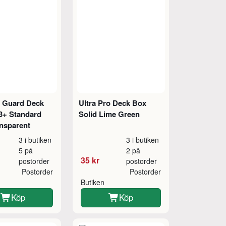
e Guard Deck
Ultra Pro Deck Box
3+ Standard
Solid Lime Green
ansparent
3 i butiken
3 i butiken
5 på
2 på
35 kr
postorder
postorder
Postorder
Postorder
Butiken
Köp
Köp