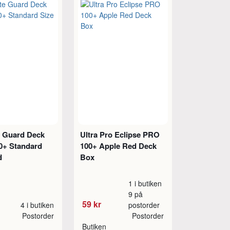
e Guard Deck
Ultra Pro Eclipse PRO
0+ Standard
100+ Apple Red Deck
d
Box
1 i butiken
9 på
59 kr
4 i butiken
postorder
Postorder
Postorder
Butiken