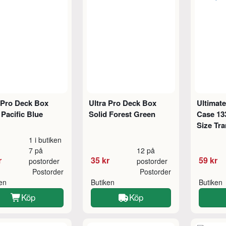
 Pro Deck Box
Ultra Pro Deck Box
Ultimat
 Pacific Blue
Solid Forest Green
Case 13
Size Tr
1 i butiken
7 på
12 på
r
35 kr
59 kr
postorder
postorder
Postorder
Postorder
ken
Butiken
Butiken
Köp
Köp