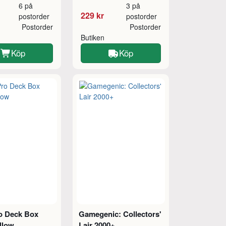
6 på
3 på
229 kr
postorder
postorder
Postorder
Postorder
Butiken
Köp
Köp
ro Deck Box
Gamegenic: Collectors'
llow
Lair 2000+