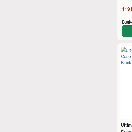
119 
Buti
Ulti
Case