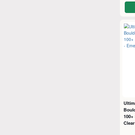
Ulti
Boul
100+ 
Clear