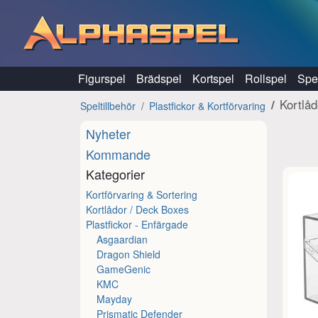
Hoppa till innehåll
Figurspel
Brädspel
Kortspel
Rollspel
Spel
Kortlå
Speltillbehör
Plastfickor & Kortförvaring
Nyheter
Kommande
Kategorier
Kortförvaring & Sortering
Kortlådor / Deck Boxes
Plastfickor - Enfärgade
Asgaardian
Dragon Shield
GameGenic
KMC
Mayday
Prismatic Defender