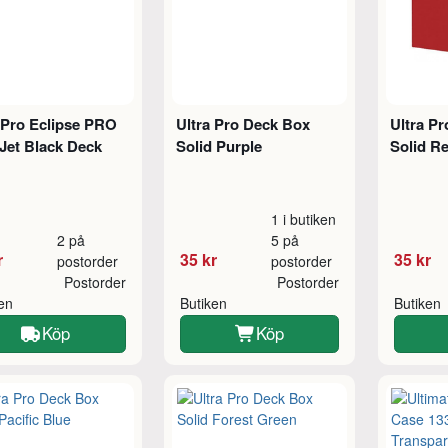
 Pro Eclipse PRO
Ultra Pro Deck Box
Ultra P
Jet Black Deck
Solid Purple
Solid R
1 i butiken
2 på
5 på
r
35 kr
35 kr
postorder
postorder
Postorder
Postorder
ken
Butiken
Butiken
Köp
Köp