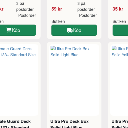
3 på
3 på
kr
59 kr
35 kr
postorder
postorder
Postorder
Postorder
ken
Butiken
Butiken
Köp
Köp
mate Guard Deck
Ultra Pro Deck Box
Ultra P
 133+ Standard
Solid Light Blue
Solid Ye