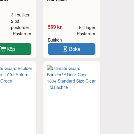
3 i butiken
2 på
569 kr
postorder
Ej i lager
Postorder
Postorder
Butiken
Köp
Boka