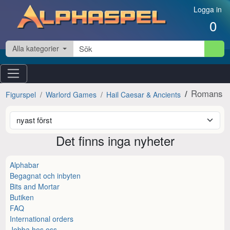
Hoppa till innehåll
Logga in
0
Alla kategorier
Romans
Figurspel
Warlord Games
Hail Caesar & Ancients
Det finns inga nyheter
Alphabar
Begagnat och inbyten
Bits and Mortar
Butiken
FAQ
International orders
Jobba hos oss