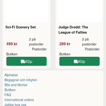
Sci-Fi Scenery Set
Judge Dredd: The
League of Fatties
2 på
2 på
499 kr
289 kr
postorder
postorder
Postorder
Postorder
Butiken
Butiken
Köp
Köp
Alphabar
Begagnat och inbyten
Bits and Mortar
Butiken
FAQ
International orders
Jobba hos oss