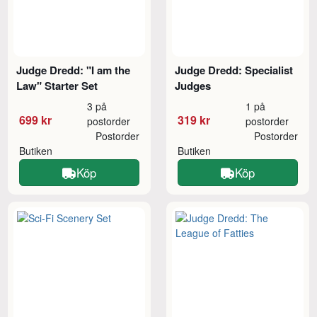
Judge Dredd: "I am the
Judge Dredd: Specialist
Law" Starter Set
Judges
3 på
1 på
699 kr
319 kr
postorder
postorder
Postorder
Postorder
Butiken
Butiken
Köp
Köp