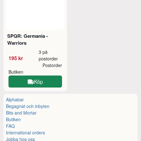
SPQR: Germania -
Warriors
3 på
195 kr
postorder
Postorder
Butiken
Köp
Alphabar
Begagnat och inbyten
Bits and Mortar
Butiken
FAQ
International orders
Jobba hos oss