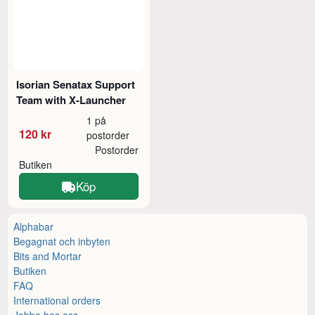
Isorian Senatax Support
Team with X-Launcher
1 på
120 kr
postorder
Postorder
Butiken
Köp
Alphabar
Begagnat och inbyten
Bits and Mortar
Butiken
FAQ
International orders
Jobba hos oss