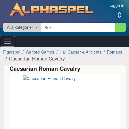
Hoppa till innehåll
Logga in
0
Alla kategorier
Figurspel
Warlord Games
Hail Caesar & Ancients
Romans
Caesarian Roman Cavalry
Caesarian Roman Cavalry