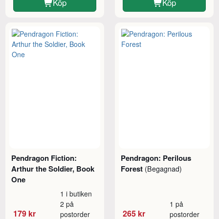
Köp
Köp
Pendragon Fiction:
Pendragon: Perilous
Arthur the Soldier, Book
Forest
(Begagnad)
One
1 i butiken
2 på
1 på
179 kr
265 kr
postorder
postorder