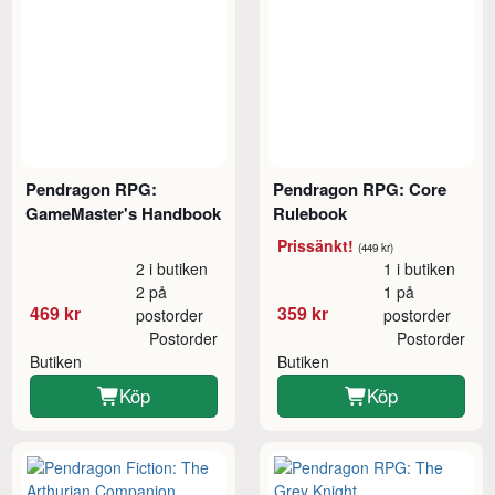
Pendragon RPG:
Pendragon RPG: Core
GameMaster's Handbook
Rulebook
Prissänkt!
(449 kr)
2 i butiken
1 i butiken
2 på
1 på
469 kr
359 kr
postorder
postorder
Postorder
Postorder
Butiken
Butiken
Köp
Köp