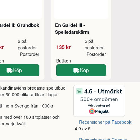
rde! II: Grundbok
En Garde! III -
Spelledarskärm
2 på
5 på
kr
135 kr
postorder
postorder
Postorder
Postorder
ken
Butiken
Köp
Köp
 skandinaviens bredaste spelutbud
r 60.000 olika artiklar i lager
itt inom Sverige från 1000kr
m med över 100 sittplatser och
Recensioner på Facebook:
ter varje kväll
4,9 av 5
Recensioner på Google: