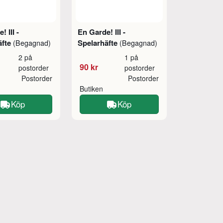
 III -
En Garde! III -
äfte
Spelarhäfte
(Begagnad)
(Begagnad)
2 på
1 på
90 kr
postorder
postorder
Postorder
Postorder
Butiken
Köp
Köp