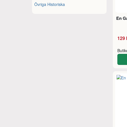
Övriga Historiska
En Ga
129 
Buti