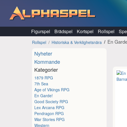
Hoppa till innehåll
Figurspel
Brädspel
Kortspel
Rollspel
Spel
En Garde
Rollspel
Historiska & Verklighetsnära
Nyheter
Kommande
Kategorier
1879 RPG
7th Sea
Age of Vikings RPG
En Garde!
Good Society RPG
Lex Arcana RPG
Pendragon RPG
War Stories RPG
Western