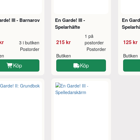
rde! III - Barnarov
En Garde! III -
En Garde!
Spelarhäfte
Spelarh
1 på
kr
215 kr
125 kr
3 i butiken
postorder
Postorder
Postorder
ken
Butiken
Butiken
Köp
Köp