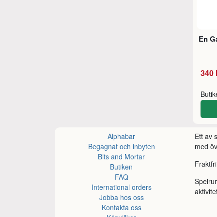
En Ga
340 
Buti
Alphabar
Ett av
Begagnat och inbyten
med öve
Bits and Mortar
Fraktfr
Butiken
FAQ
Spelru
International orders
aktivite
Jobba hos oss
Kontakta oss