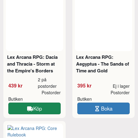
Lex Arcana RPG: Dacia
Lex Arcana RPG:
and Thracia - Storm at
Aegyptus - The Sands of
the Empire's Borders
Time and Gold
2 på
439 kr
395 kr
postorder
Ej i lager
Postorder
Postorder
Butiken
Butiken
Köp
Boka