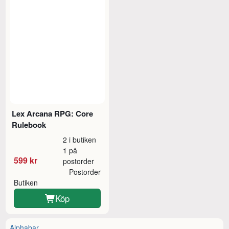
Lex Arcana RPG: Core
Rulebook
2 i butiken
1 på
599 kr
postorder
Postorder
Butiken
Köp
Alphabar