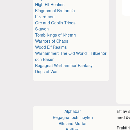
High Elf Realms
Kingdom of Bretonnia
Lizardmen
Orc and Goblin Tribes
Skaven
Tomb Kings of Khemri
Warriors of Chaos
Wood Elf Realms
Warhammer: The Old World - Tillbehör
och Baser
Begagnat Warhammer Fantasy
Dogs of War
Alphabar
Ett av
Begagnat och inbyten
med öve
Bits and Mortar
Fraktfr
Butiken