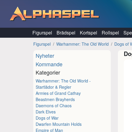
Hoppa till innehåll
Figurspel
Brädspel
Kortspel
Rollspel
Spel
Figurspel
Warhammer: The Old World
Dogs of 
Do
Nyheter
Kommande
Kategorier
Warhammer: The Old World -
Startlådor & Regler
Armies of Grand Cathay
Beastmen Brayherds
Daemons of Chaos
Dark Elves
Dogs of War
Dwarfen Mountain Holds
Empire of Man