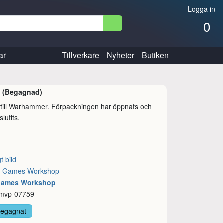
Logga in
0
ar
Tillverkare
Nyheter
Butiken
)
(Begagnad)
r till Warhammer. Förpackningen har öppnats och
lutits.
t bild
:
Games Workshop
 Games Workshop
 mvp-07759
Begagnat