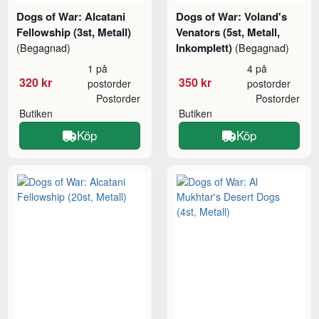
Dogs of War: Alcatani
Dogs of War: Voland's
Fellowship (3st, Metall)
Venators (5st, Metall,
Inkomplett)
(Begagnad)
(Begagnad)
1 på
4 på
320 kr
350 kr
postorder
postorder
Postorder
Postorder
Butiken
Butiken
Köp
Köp