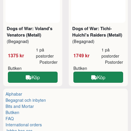
Dogs of War: Voland's
Dogs of War: Tichi-
Venators (Metall)
Huichi's Raiders (Metall)
(Begagnad)
(Begagnad)
1 på
1 på
1375 kr
1749 kr
postorder
postorder
Postorder
Postorder
Butiken
Butiken
Köp
Köp
Alphabar
Begagnat och inbyten
Bits and Mortar
Butiken
FAQ
International orders
Jobba hos oss