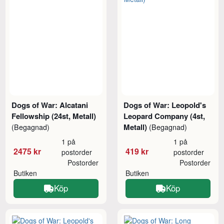
Dogs of War: Alcatani
Dogs of War: Leopold's
Fellowship (24st, Metall)
Leopard Company (4st,
Metall)
(Begagnad)
(Begagnad)
1 på
1 på
2475 kr
419 kr
postorder
postorder
Postorder
Postorder
Butiken
Butiken
Köp
Köp