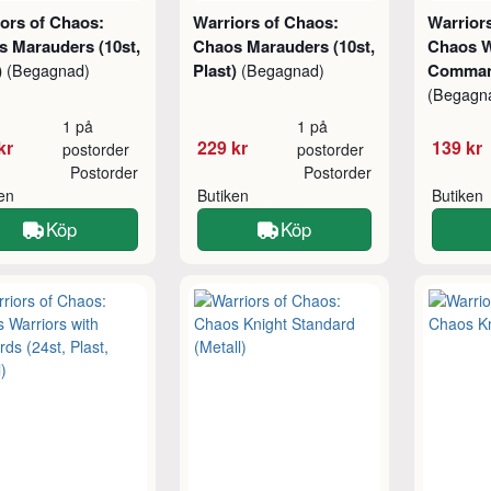
ors of Chaos:
Warriors of Chaos:
Warrior
 Marauders (10st,
Chaos Marauders (10st,
Chaos W
)
Plast)
Command
(Begagnad)
(Begagnad)
(Begagn
1 på
1 på
kr
229 kr
139 kr
postorder
postorder
Postorder
Postorder
ken
Butiken
Butiken
Köp
Köp