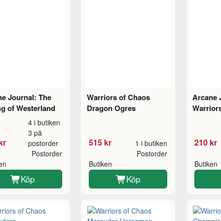
e Journal: The
Warriors of Chaos
Arcane 
g of Westerland
Dragon Ogres
Warrior
4 i butiken
3 på
kr
515 kr
210 kr
postorder
1 i butiken
Postorder
Postorder
ken
Butiken
Butiken
Köp
Köp