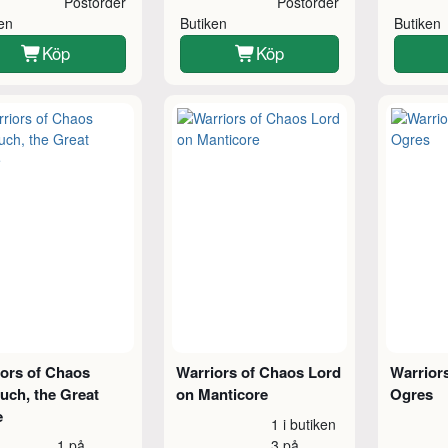
Postorder
Postorder
ken
Butiken
Butiken
Köp
Köp
ors of Chaos
Warriors of Chaos Lord
Warrior
uch, the Great
on Manticore
Ogres
e
1 i butiken
1 på
3 på