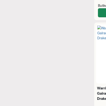
Buti
Warri
Galra
Drak