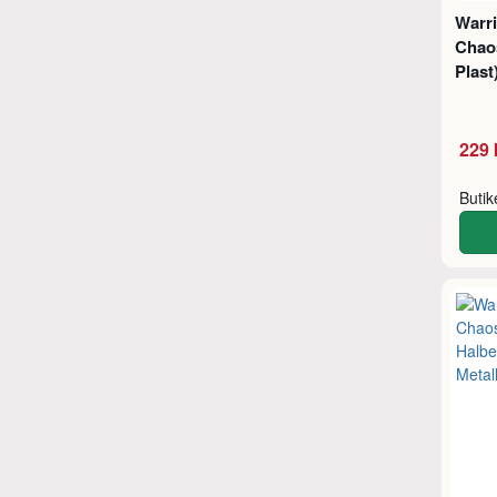
Warri
Chaos
Plast
229 
Buti