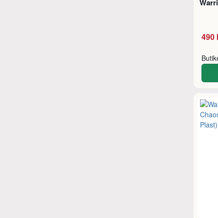
Warr
490 
Buti