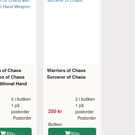
s of Chaos
Warriors of Chaos
n of Chaos
Sorcerer of Chaos
ditional Hand
2 i butiken
2 i butiken
1 på
1 på
250 kr
postorder
postorder
Postorder
Postorder
Butiken
Köp
Köp