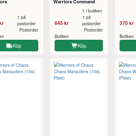
iors
Warriors Command
1 i butiken
1 på
1 på
kr
645 kr
370 kr
postorder
postorder
Postorder
Postorder
ken
Butiken
Butiken
Köp
Köp