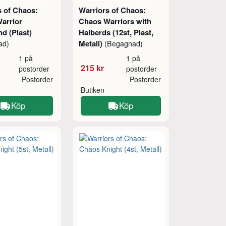
s of Chaos:
Warriors of Chaos:
arrior
Chaos Warriors with
 (Plast)
Halberds (12st, Plast,
Metall)
ad)
(Begagnad)
1 på
1 på
215 kr
postorder
postorder
Postorder
Postorder
Butiken
Köp
Köp