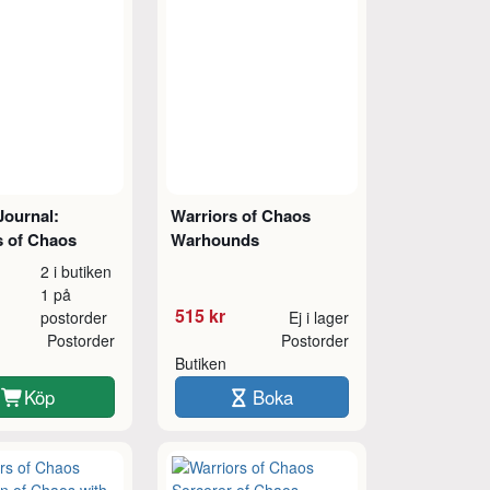
Journal:
Warriors of Chaos
s of Chaos
Warhounds
2 i butiken
1 på
515 kr
postorder
Ej i lager
Postorder
Postorder
Butiken
Köp
Boka