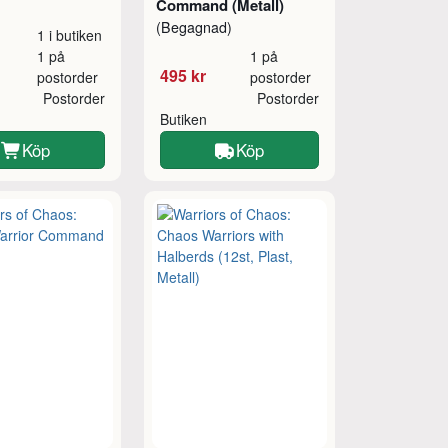
Command (Metall)
(Begagnad)
1 i butiken
1 på
1 på
495 kr
postorder
postorder
Postorder
Postorder
Butiken
Köp
Köp