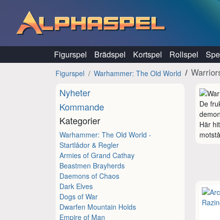
Hoppa till innehåll
Figurspel
Brädspel
Kortspel
Rollspel
Spel
Warrior
Figurspel
Warhammer: The Old World
Nyheter
De fru
Kommande
demoni
Kategorier
Här hi
Warhammer: The Old World -
motstå
Startlådor & Regler
Armies of Grand Cathay
Beastmen Brayherds
Daemons of Chaos
Dark Elves
Dogs of War
Dwarfen Mountain Holds
Empire of Man