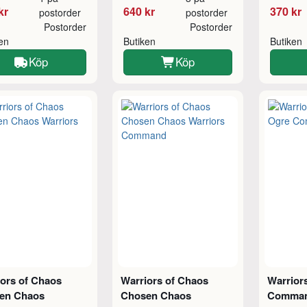
kr
640 kr
370 kr
postorder
postorder
Postorder
Postorder
ken
Butiken
Butiken
Köp
Köp
ors of Chaos
Warriors of Chaos
Warrior
en Chaos
Chosen Chaos
Comma