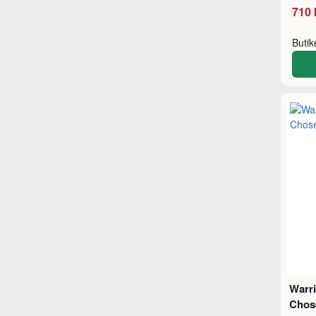
710 
Buti
Warri
Chos