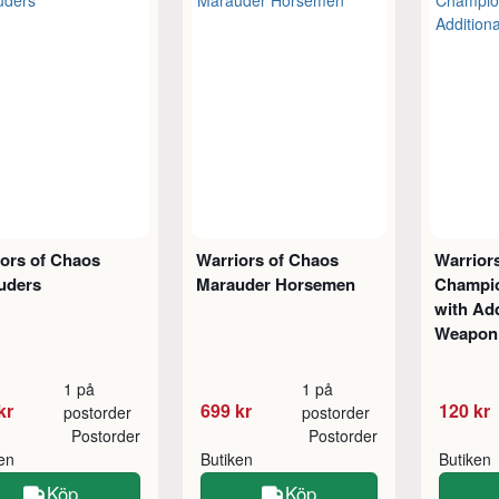
ors of Chaos
Warriors of Chaos
Warrior
uders
Marauder Horsemen
Champio
with Ad
Weapon
1 på
1 på
kr
699 kr
120 kr
postorder
postorder
Postorder
Postorder
ken
Butiken
Butiken
Köp
Köp