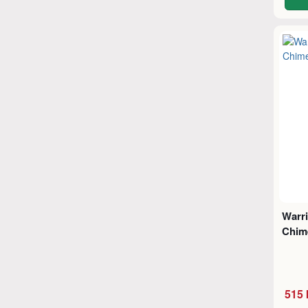
Warri
Chim
515 