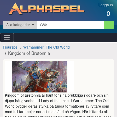
Hoppa till innehåll
Logga in
0
Alla kategorier
Figurspel
Warhammer: The Old World
Kingdom of Bretonnia
Kingdom of Bretonnia är känt för sina orubbliga riddare och sin 
djupa hängivenhet till Lady of the Lake. I Warhammer: The Old 
World bygger deras styrka på tunga formationer av ryttare som 
med full fart mejar ner allt motstånd på vägen. Här hittar du allt 
från de stolta riddarordnarna till bågskyttar och hjältar som leder 