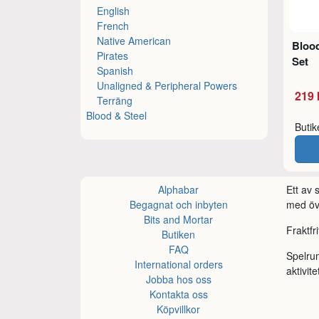
English
French
Native American
Bloo
Pirates
Set
Spanish
Unaligned & Peripheral Powers
219 
Terräng
Blood & Steel
Buti
Alphabar
Ett av
Begagnat och inbyten
med öve
Bits and Mortar
Fraktfr
Butiken
FAQ
Spelru
International orders
aktivite
Jobba hos oss
Kontakta oss
Köpvillkor