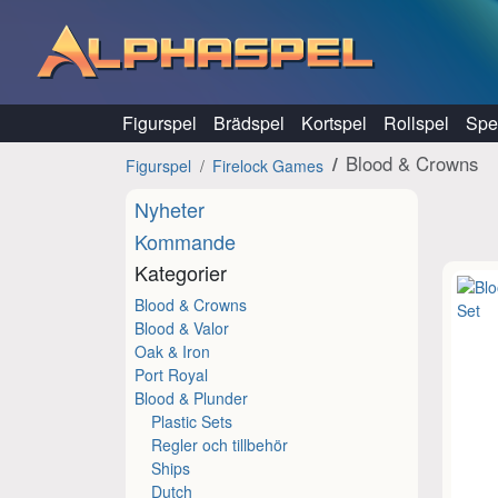
Hoppa till innehåll
Figurspel
Brädspel
Kortspel
Rollspel
Spel
Blood & Crowns
Figurspel
Firelock Games
Nyheter
Kommande
Kategorier
Blood & Crowns
Blood & Valor
Oak & Iron
Port Royal
Blood & Plunder
Plastic Sets
Regler och tillbehör
Ships
Dutch