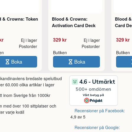
d & Crowns: Token
Blood & Crowns:
Blood &
Activation Card Deck
Card De
kr
329 kr
329 kr
Ej i lager
Ej i lager
Postorder
Postorder
ken
Butiken
Butiken
Boka
Boka
 skandinaviens bredaste spelutbud
r 60.000 olika artiklar i lager
itt inom Sverige från 1000kr
m med över 100 sittplatser och
Recensioner på Facebook:
ter varje kväll
4,9 av 5
Recensioner på Google: