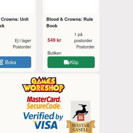
 Crowns: Unit
Blood & Crowns: Rule
ck
Book
1 på
549 kr
Ej i lager
postorder
Postorder
Postorder
Butiken
Boka
Köp