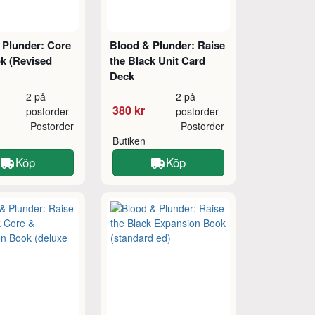
 Plunder: Core
Blood & Plunder: Raise
k (Revised
the Black Unit Card
Deck
2 på
2 på
380 kr
postorder
postorder
Postorder
Postorder
Butiken
Köp
Köp