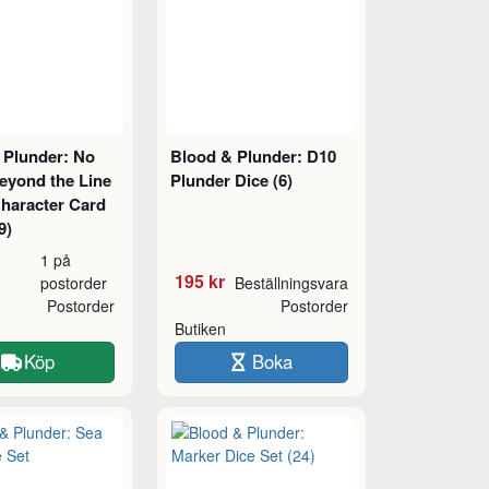
 Plunder: No
Blood & Plunder: D10
eyond the Line
Plunder Dice (6)
Character Card
9)
1 på
195 kr
postorder
Beställningsvara
Postorder
Postorder
Butiken
Köp
Boka