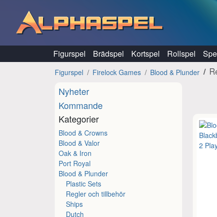
Hoppa till innehåll
Figurspel
Brädspel
Kortspel
Rollspel
Spel
Re
Figurspel
Firelock Games
Blood & Plunder
Nyheter
Kommande
Kategorier
Blood & Crowns
Blood & Valor
Oak & Iron
Port Royal
Blood & Plunder
Plastic Sets
Regler och tillbehör
Ships
Dutch