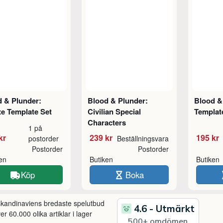
d & Plunder:
Blood & Plunder:
Blood &
e Template Set
Civilian Special
Templat
Characters
1 på
kr
239 kr
195 kr
postorder
Beställningsvara
Postorder
Postorder
ken
Butiken
Butiken
Köp
Boka
 skandinaviens bredaste spelutbud
r 60.000 olika artiklar i lager