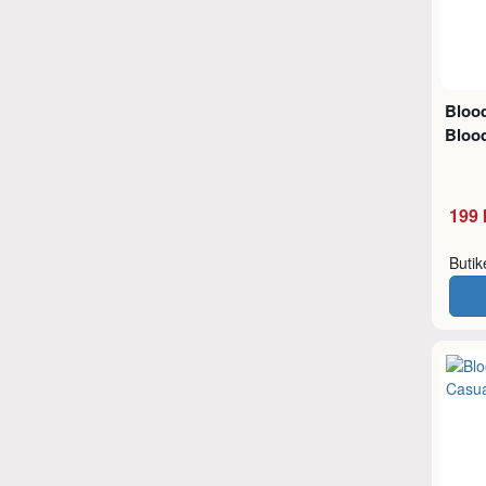
Bloo
Blood
199 
Buti