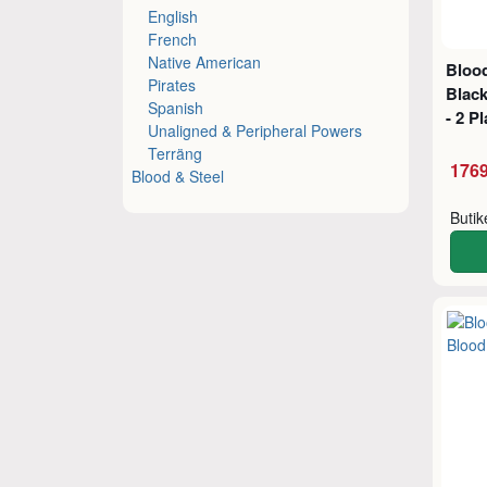
English
French
Native American
Bloo
Pirates
Blac
Spanish
- 2 P
Unaligned & Peripheral Powers
Terräng
1769
Blood & Steel
Buti