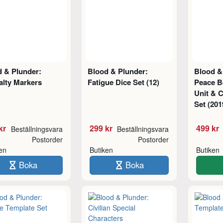
d & Plunder:
Blood & Plunder:
Blood &
alty Markers
Fatigue Dice Set (12)
Peace B
Unit & 
Set (201
kr
299 kr
499 kr
Beställningsvara
Beställningsvara
Postorder
Postorder
ken
Butiken
Butiken
Boka
Boka