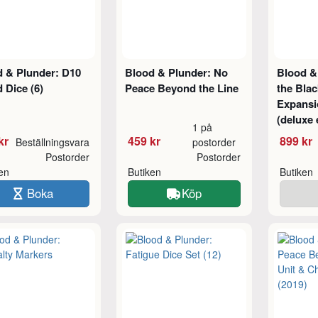
d & Plunder: D10
Blood & Plunder: No
Blood &
 Dice (6)
Peace Beyond the Line
the Bla
Expansi
(deluxe 
1 på
kr
459 kr
899 kr
Beställningsvara
postorder
Postorder
Postorder
ken
Butiken
Butiken
Boka
Köp