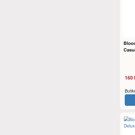
Bloo
Casu
160 
Buti