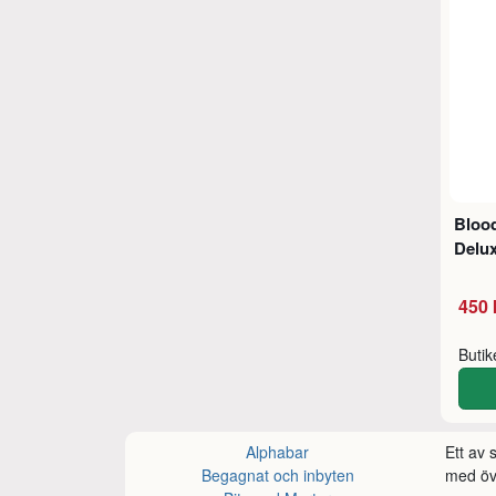
Bloo
Delux
450 
Buti
Alphabar
Ett av
Begagnat och inbyten
med öve