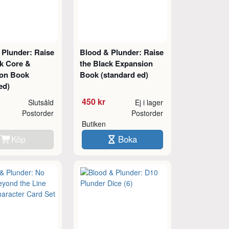
 Plunder: Raise
Blood & Plunder: Raise
ck Core &
the Black Expansion
on Book
Book (standard ed)
ed)
450 kr
Slutsåld
Ej i lager
Postorder
Postorder
Butiken
Köp
Boka