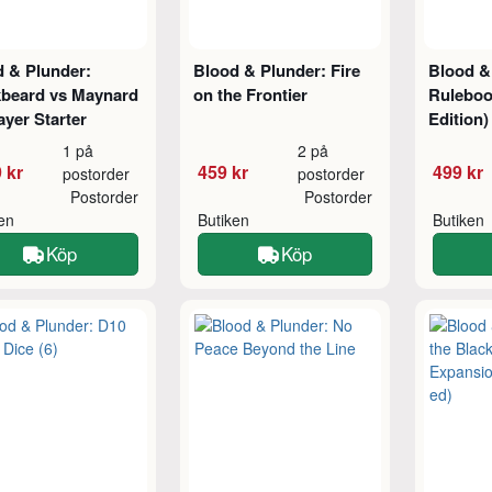
d & Plunder:
Blood & Plunder: Fire
Blood &
kbeard vs Maynard
on the Frontier
Ruleboo
layer Starter
Edition)
1 på
2 på
 kr
459 kr
499 kr
postorder
postorder
Postorder
Postorder
ken
Butiken
Butiken
Köp
Köp