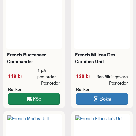
French Buccaneer
French Milices Des
Commander
Caraibes Unit
1 på
119 kr
130 kr
postorder
Beställningsvara
Postorder
Postorder
Butiken
Butiken
Köp
Boka