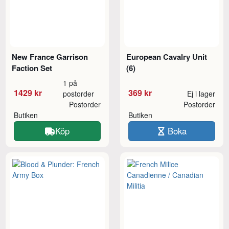
New France Garrison
European Cavalry Unit
Faction Set
(6)
1 på
1429 kr
369 kr
postorder
Ej i lager
Postorder
Postorder
Butiken
Butiken
Köp
Boka