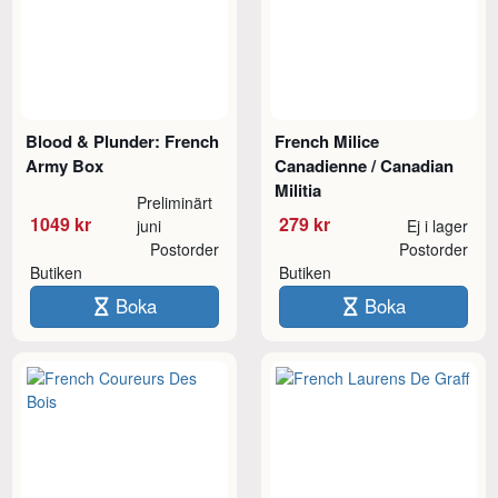
Blood & Plunder: French
French Milice
Army Box
Canadienne / Canadian
Militia
Preliminärt
1049 kr
279 kr
juni
Ej i lager
Postorder
Postorder
Butiken
Butiken
Boka
Boka