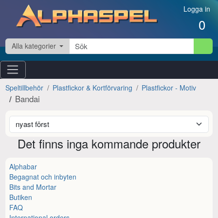
Hoppa till innehåll
Logga in
0
Alla kategorier
Speltillbehör
Plastfickor & Kortförvaring
Plastfickor - Motiv
Bandai
Det finns inga kommande produkter
Alphabar
Begagnat och inbyten
Bits and Mortar
Butiken
FAQ
International orders