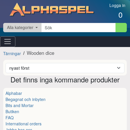
Hoppa till innehåll
Logga in
0
Alla kategorier
Wooden dice
Tärningar
Det finns inga kommande produkter
Alphabar
Begagnat och inbyten
Bits and Mortar
Butiken
FAQ
International orders
Jobba hos oss