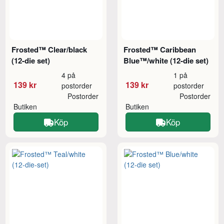
Frosted™ Clear/black
Frosted™ Caribbean
(12-die set)
Blue™/white (12-die set)
4 på
1 på
139 kr
139 kr
postorder
postorder
Postorder
Postorder
Butiken
Butiken
Köp
Köp