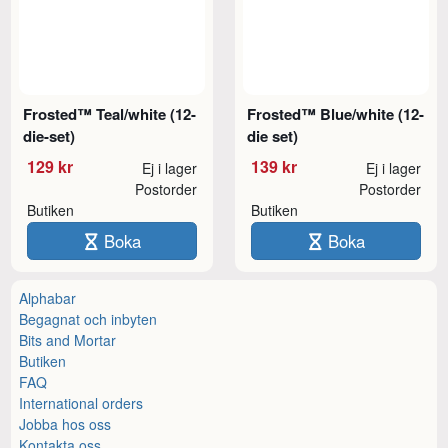
Frosted™ Teal/white (12-
Frosted™ Blue/white (12-
die-set)
die set)
129 kr
139 kr
Ej i lager
Ej i lager
Postorder
Postorder
Butiken
Butiken
Boka
Boka
Alphabar
Begagnat och inbyten
Bits and Mortar
Butiken
FAQ
International orders
Jobba hos oss
Kontakta oss