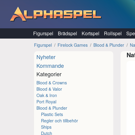
Hoppa till innehåll
Figurspel
Brädspel
Kortspel
Rollspel
Spel
Figurspel
Firelock Games
Blood & Plunder
Na
Na
Nyheter
Kommande
Kategorier
Blood & Crowns
Blood & Valor
Oak & Iron
Port Royal
Blood & Plunder
Plastic Sets
Regler och tillbehör
Ships
Dutch