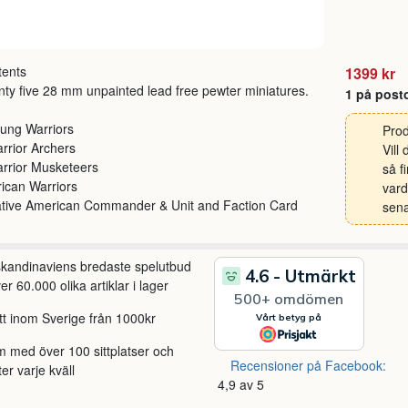
tents
1399 kr
ty five 28 mm unpainted lead free pewter miniatures.
1 på post
ung Warriors
Prod
rrior Archers
Vill
rrior Musketeers
så f
rican Warriors
vard
ative American Commander & Unit and Faction Card
sena
 skandinaviens bredaste spelutbud
r 60.000 olika artiklar i lager
itt inom Sverige från 1000kr
m med över 100 sittplatser och
Recensioner på Facebook:
ter varje kväll
4,9 av 5