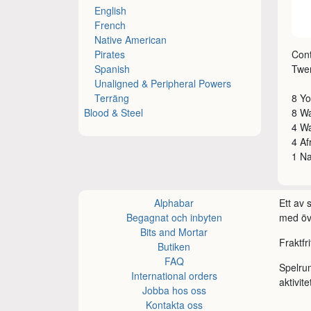
English
French
Native American
Pirates
Con
Spanish
Twen
Unaligned & Peripheral Powers
Terräng
8 Yo
Blood & Steel
8 Wa
4 Wa
4 Af
1 N
Alphabar
Ett av
Begagnat och inbyten
med öve
Bits and Mortar
Fraktfr
Butiken
FAQ
Spelru
International orders
aktivite
Jobba hos oss
Kontakta oss