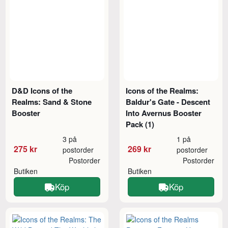
D&D Icons of the
Icons of the Realms:
Realms: Sand & Stone
Baldur's Gate - Descent
Booster
Into Avernus Booster
Pack (1)
3 på
1 på
275 kr
269 kr
postorder
postorder
Postorder
Postorder
Butiken
Butiken
Köp
Köp