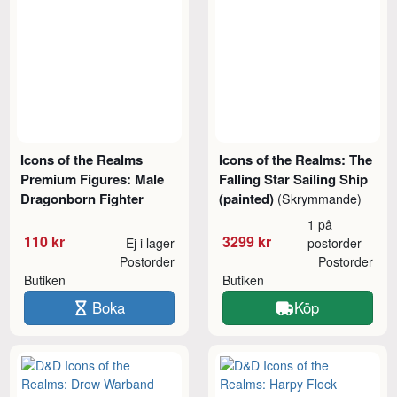
Icons of the Realms
Icons of the Realms: The
Premium Figures: Male
Falling Star Sailing Ship
Dragonborn Fighter
(painted)
(Skrymmande)
1 på
110 kr
3299 kr
Ej i lager
postorder
Postorder
Postorder
Butiken
Butiken
Boka
Köp