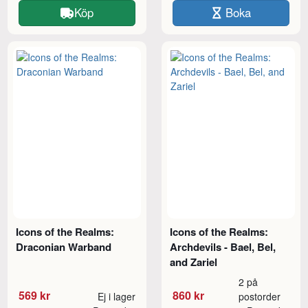
Köp
Boka
Icons of the Realms:
Icons of the Realms:
Draconian Warband
Archdevils - Bael, Bel,
and Zariel
2 på
569 kr
860 kr
Ej i lager
postorder