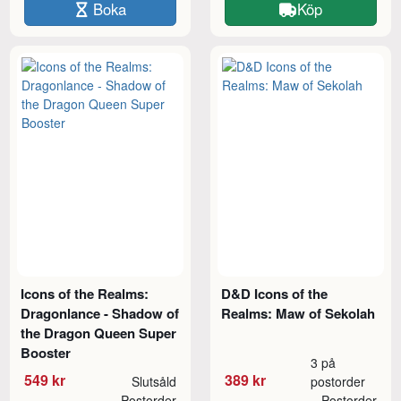
Boka
Köp
Icons of the Realms:
D&D Icons of the
Dragonlance - Shadow of
Realms: Maw of Sekolah
the Dragon Queen Super
Booster
3 på
549 kr
389 kr
Slutsåld
postorder
Postorder
Postorder