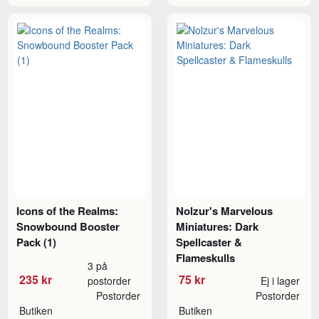
Icons of the Realms:
Nolzur's Marvelous
Snowbound Booster
Miniatures: Dark
Pack (1)
Spellcaster &
Flameskulls
3 på
235 kr
75 kr
postorder
Ej i lager
Postorder
Postorder
Butiken
Butiken