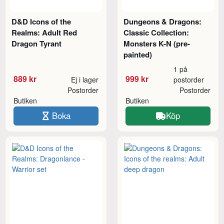
D&D Icons of the
Dungeons & Dragons:
Realms: Adult Red
Classic Collection:
Dragon Tyrant
Monsters K-N (pre-
painted)
1 på
889 kr
999 kr
Ej i lager
postorder
Postorder
Postorder
Butiken
Butiken
Boka
Köp