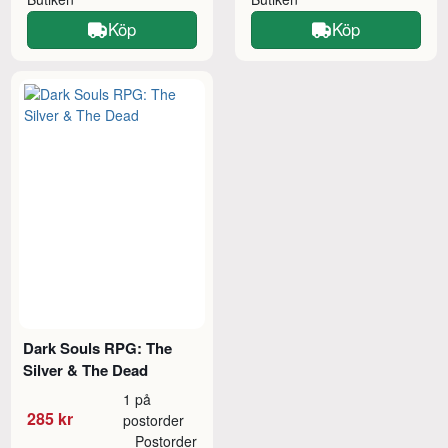
Köp
Köp
Dark Souls RPG: The
Silver & The Dead
1 på
285 kr
postorder
Postorder