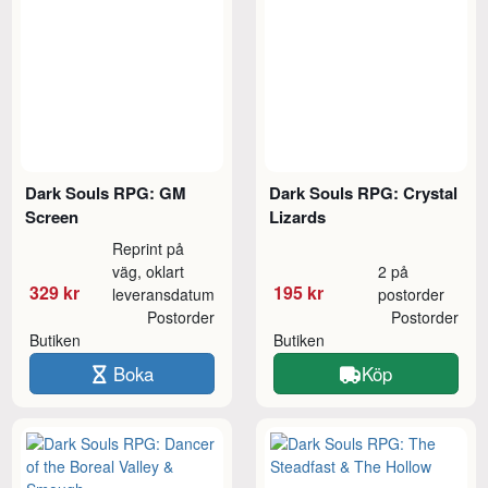
Dark Souls RPG: GM
Dark Souls RPG: Crystal
Screen
Lizards
Reprint på
väg, oklart
2 på
329 kr
195 kr
leveransdatum
postorder
Postorder
Postorder
Butiken
Butiken
Boka
Köp