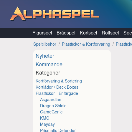
Hoppa till innehåll
Figurspel
Brädspel
Kortspel
Rollspel
Spel
Speltillbehör
Plastfickor & Kortförvaring
Plastfic
Nyheter
Kommande
Kategorier
Kortförvaring & Sortering
Kortlådor / Deck Boxes
Plastfickor - Enfärgade
Asgaardian
Dragon Shield
GameGenic
KMC
Mayday
Prismatic Defender