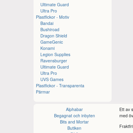
Ultimate Guard
Ultra Pro
Plastfickor - Motiv
Bandai
Bushiroad
Dragon Shield
GameGenic
Konami
Legion Supplies
Ravensburger
Ultimate Guard
Ultra Pro
UVS Games
Plastfickor - Transparenta
Pärmar
Alphabar
Ett av
Begagnat och inbyten
med öve
Bits and Mortar
Fraktfr
Butiken