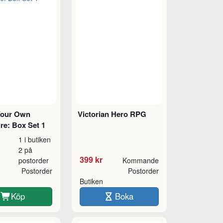
Your Own
Victorian Hero RPG
re: Box Set 1
1 i butiken
2 på
399 kr
postorder
Kommande
Postorder
Postorder
Butiken
Köp
Boka