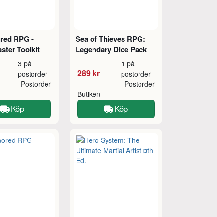
red RPG -
Sea of Thieves RPG:
ter Toolkit
Legendary Dice Pack
3 på
1 på
289 kr
postorder
postorder
Postorder
Postorder
Butiken
Köp
Köp