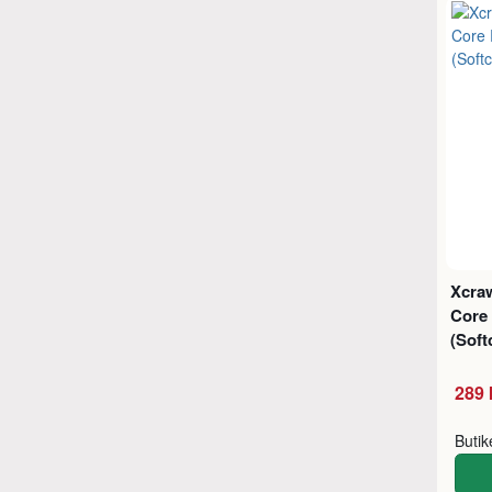
Xcra
Core
(Soft
289 
Buti