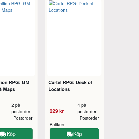
lion RPG: GM
Cartel RPG: Deck of
& Maps
Locations
2 på
4 på
229 kr
postorder
postorder
Postorder
Postorder
Butiken
Köp
Köp