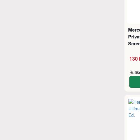
Merc
Priv
Scre
130 
Buti