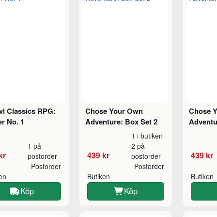
wl Classics RPG:
Chose Your Own
Chose 
er No. 1
Adventure: Box Set 2
Adventu
1 i butiken
1 på
2 på
kr
439 kr
439 kr
postorder
postorder
Postorder
Postorder
ken
Butiken
Butiken
Köp
Köp