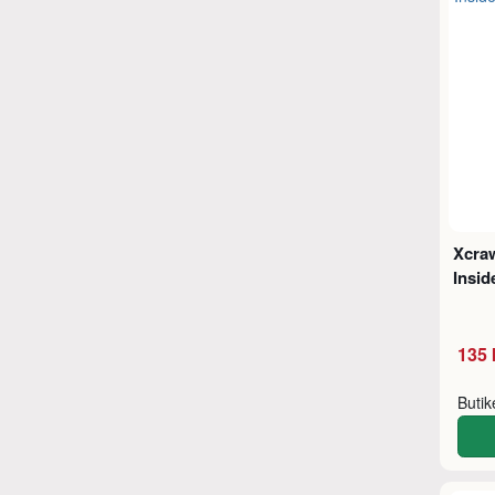
Xcra
Insid
135 
Buti