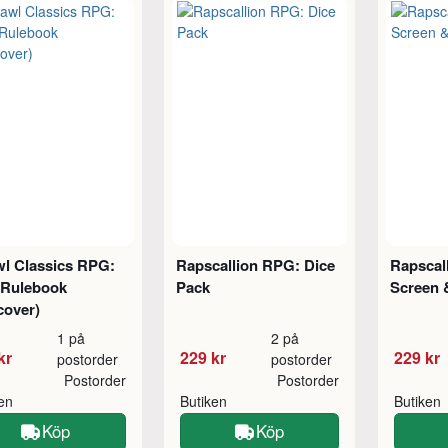
wl Classics RPG:
Rapscallion RPG: Dice
Rapscal
 Rulebook
Pack
Screen 
cover)
1 på
2 på
kr
229 kr
229 kr
postorder
postorder
Postorder
Postorder
ken
Butiken
Butiken
Köp
Köp