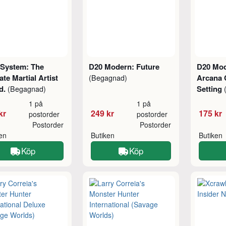
 System: The
D20 Modern: Future
D20 Mod
ate Martial Artist
Arcana
(Begagnad)
Ed.
Setting
(Begagnad)
1 på
1 på
kr
249 kr
175 kr
postorder
postorder
Postorder
Postorder
ken
Butiken
Butiken
Köp
Köp