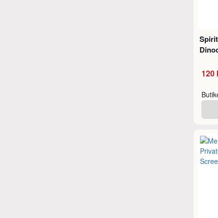
Spiri
Dino
120 
Buti