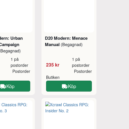
ern: Urban
D20 Modern: Menace
 Campaign
Manual
(Begagnad)
(Begagnad)
1 på
1 på
235 kr
postorder
postorder
Postorder
Postorder
Butiken
Köp
Köp