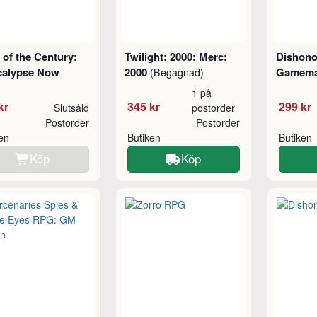
t of the Century:
Twilight: 2000: Merc:
Dishono
calypse Now
2000
Gamemas
(Begagnad)
1 på
kr
345 kr
299 kr
Slutsåld
postorder
Postorder
Postorder
ken
Butiken
Butiken
Köp
Köp