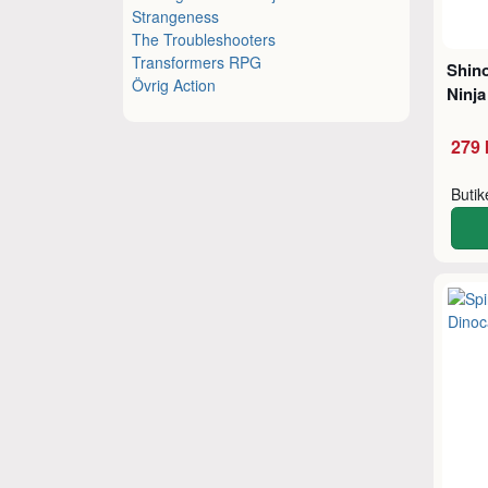
Strangeness
The Troubleshooters
Transformers RPG
Shin
Övrig Action
Ninja
279 
Buti