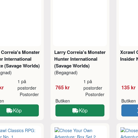
 Correia's Monster
Larry Correia's Monster
Xcrawl 
r International
Hunter International
Insider 
xe (Savage Worlds)
(Savage Worlds)
agnad)
(Begagnad)
1 på
1 på
kr
765 kr
135 kr
postorder
postorder
Postorder
Postorder
ken
Butiken
Butiken
Köp
Köp