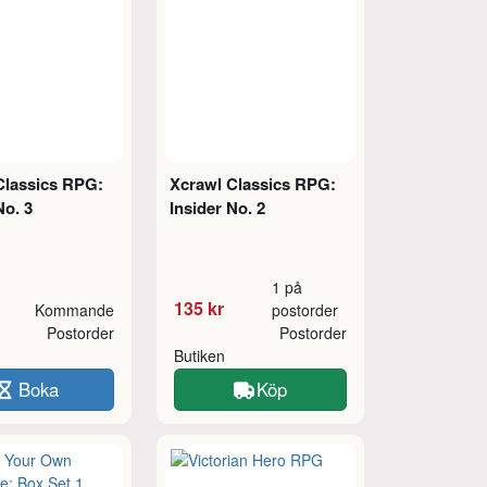
Classics RPG:
Xcrawl Classics RPG:
No. 3
Insider No. 2
1 på
135 kr
Kommande
postorder
Postorder
Postorder
Butiken
Boka
Köp