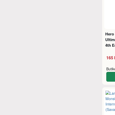
Hero
Ultim
4th 
165 
Buti