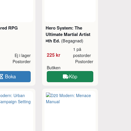
ored RPG
Hero System: The
Ultimate Martial Artist
¤th Ed.
(Begagnad)
1 på
225 kr
Ej i lager
postorder
Postorder
Postorder
Butiken
Boka
Köp