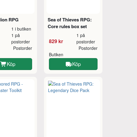
lion RPG
Sea of Thieves RPG:
Core rules box set
1 i butiken
1 på
1 på
829 kr
postorder
postorder
Postorder
Postorder
Butiken
Köp
Köp