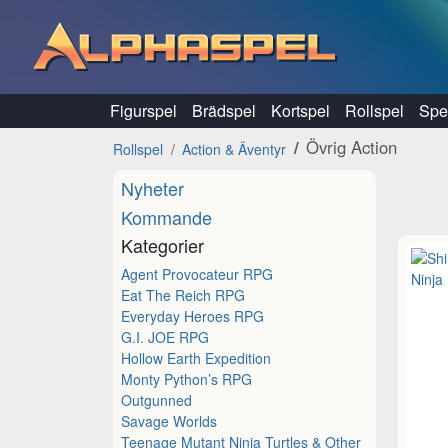
Hoppa till innehåll
Figurspel
Brädspel
Kortspel
Rollspel
Spel
Övrig Action
Rollspel
Action & Äventyr
Nyheter
Kommande
Kategorier
Agent Provocateur RPG
Eat The Reich RPG
Everyday Heroes RPG
G.I. JOE RPG
Hollow Earth Expedition
Monty Python’s RPG
Outgunned
Savage Worlds
Teenage Mutant Ninja Turtles & Other