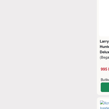
Larry
Hunte
Delu
(Beg
995 
Buti