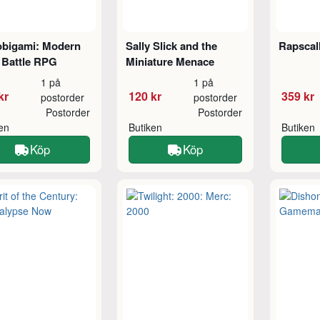
obigami: Modern
Sally Slick and the
Rapscal
 Battle RPG
Miniature Menace
1 på
1 på
kr
120 kr
359 kr
postorder
postorder
Postorder
Postorder
ken
Butiken
Butiken
Köp
Köp