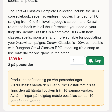
sponsorship deals.
The Xcrawl Classics Complete Collection include the XCC
core rulebook, seven adventure modules intended for PC
ranging from 0 to 5th level, a judge’s screen, and Xcrawl
reference book with all the information you need at your
fingertip. Xcrawl Classics is a complete RPG with new
classes, spells, monsters, and more suitable for populating
your Xcrawl campaigns. Xcrawl Classics is 100% compatible
with Dungeon Crawl Classics RPG, meaning it’s a snap to
use material for one game in the other.
Antal
1399 kr
Köp
2 på postorder
Produkten befinner sig på vårt postorderlager.
Vill du istället hämta den i vår butik? Beställ före 10 så
finns den att hämta i butiken från 16 samma vardag.
Avhämtningar på helgdag måste beställas senast 10
föregående vardag.