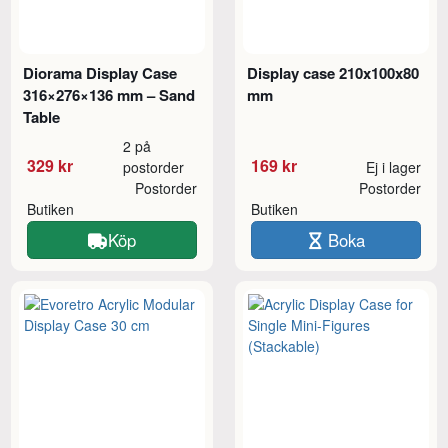
Diorama Display Case
Display case 210x100x80
316×276×136 mm – Sand
mm
Table
2 på
329 kr
169 kr
postorder
Ej i lager
Postorder
Postorder
Butiken
Butiken
Köp
Boka