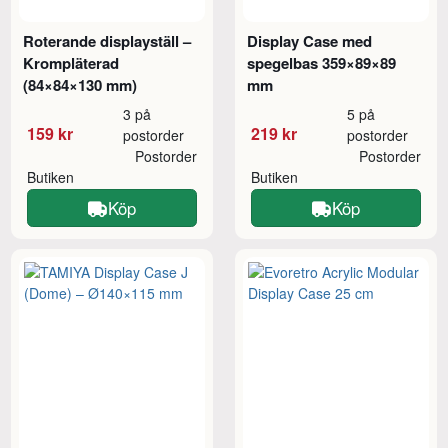
Roterande displayställ –
Display Case med
Krompläterad
spegelbas 359×89×89
(84×84×130 mm)
mm
3 på
5 på
159 kr
219 kr
postorder
postorder
Postorder
Postorder
Butiken
Butiken
Köp
Köp