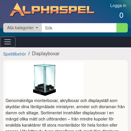
Hoppa till innehåll
Logga in
0
Alla kategorier
Displayboxar
Speltillbehör
Genomskinliga monterboxar, akrylboxar och displayställ som 
skyddar dina färdigmålade miniatyrer, arméer och dioraman från 
damm och slitage. Sortimentet innehåller displayboxar i en 
mängd olika mått och utföranden – från mindre kupoler för 
enskilda karaktärer till stora monterlådor för hela fordon eller 
scener. Här hittar du även stapelbara och modulära displayer, 