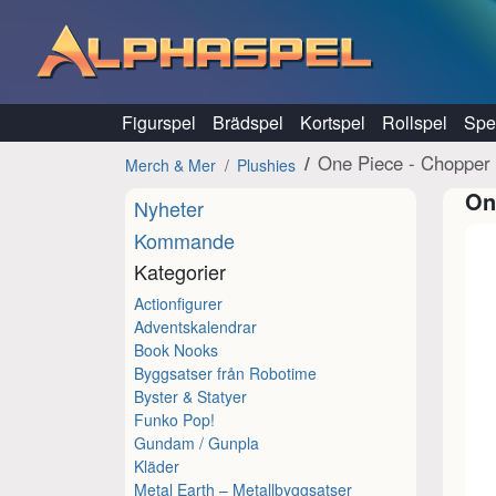
Hoppa till innehåll
Figurspel
Brädspel
Kortspel
Rollspel
Spel
One Piece - Chopper 
Merch & Mer
Plushies
On
Nyheter
Kommande
Kategorier
Actionfigurer
Adventskalendrar
Book Nooks
Byggsatser från Robotime
Byster & Statyer
Funko Pop!
Gundam / Gunpla
Kläder
Metal Earth – Metallbyggsatser