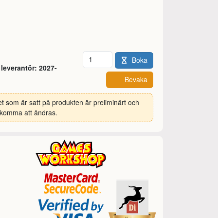
Antal
Boka
leverantör: 2027-
Bevaka
et som är satt på produkten är preliminärt och
komma att ändras.