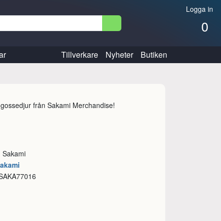
Logga in
0
ar
Tillverkare
Nyheter
Butiken
gossedjur från Sakami Merchandise!
e: Sakami
Sakami
 SAKA77016