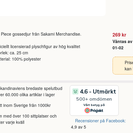
Piece gossedjur från Sakami Merchandise.
269 kr
Väntas av 
ficiellt licensierad plyschfigur av hög kvalitet
01-02
orlek: ca. 25 cm
terial: 100% polyester
Pris
kan 
 skandinaviens bredaste spelutbud
r 60.000 olika artiklar i lager
itt inom Sverige från 1000kr
m med över 100 sittplatser och
Recensioner på Facebook:
ter varje kväll
4,9 av 5