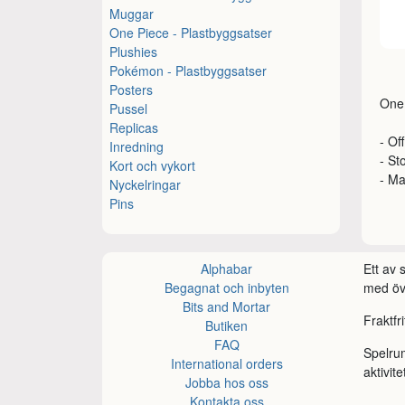
Muggar
One Piece - Plastbyggsatser
Plushies
Pokémon - Plastbyggsatser
Posters
One 
Pussel
Replicas
- Of
Inredning
- St
Kort och vykort
- Ma
Nyckelringar
Pins
Alphabar
Ett av
Begagnat och inbyten
med öve
Bits and Mortar
Fraktfr
Butiken
FAQ
Spelru
International orders
aktivite
Jobba hos oss
Kontakta oss