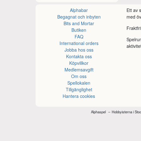
Alphabar
Ett av
Begagnat och inbyten
med öve
Bits and Mortar
Fraktfr
Butiken
FAQ
Spelru
International orders
aktivite
Jobba hos oss
Kontakta oss
Köpvillkor
Medlemsavgift
Om oss
Spellokalen
Tillgänglighet
Hantera cookies
Alphaspel
Hobbyisterna i St