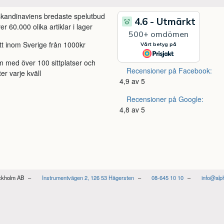
 skandinaviens bredaste spelutbud
r 60.000 olika artiklar i lager
itt inom Sverige från 1000kr
m med över 100 sittplatser och
Recensioner på Facebook:
ter varje kväll
4,9 av 5
Recensioner på Google:
4,8 av 5
ockholm AB
Instrumentvägen 2, 126 53 Hägersten
08-645 10 10
info@alp