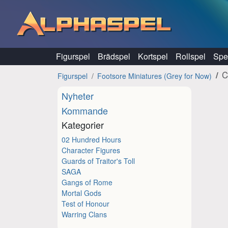
Hoppa till innehåll
Figurspel
Brädspel
Kortspel
Rollspel
Spel
C
Figurspel
Footsore Miniatures (Grey for Now)
Nyheter
Kommande
Kategorier
02 Hundred Hours
Character Figures
Guards of Traitor's Toll
SAGA
Gangs of Rome
Mortal Gods
Test of Honour
Warring Clans