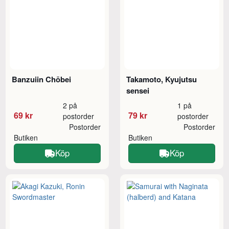
Banzuiin Chōbei
Takamoto, Kyujutsu
sensei
2 på
1 på
69 kr
79 kr
postorder
postorder
Postorder
Postorder
Butiken
Butiken
Köp
Köp