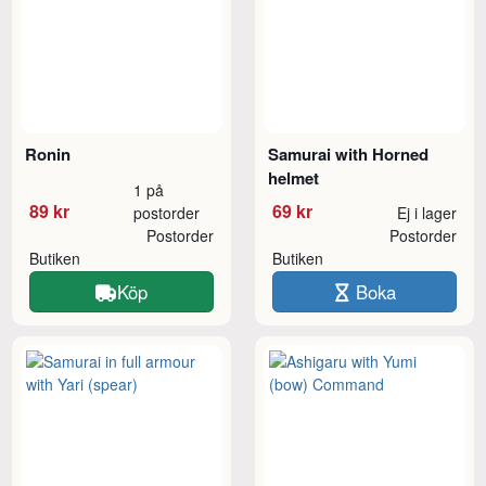
Ronin
Samurai with Horned
helmet
1 på
89 kr
69 kr
postorder
Ej i lager
Postorder
Postorder
Butiken
Butiken
Köp
Boka