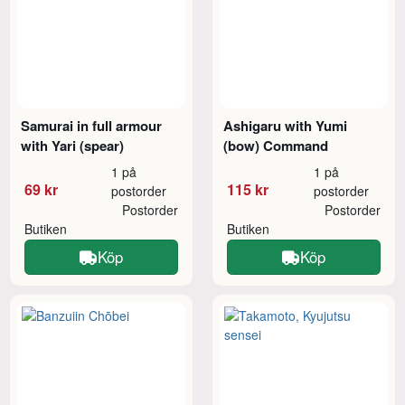
Samurai in full armour
Ashigaru with Yumi
with Yari (spear)
(bow) Command
1 på
1 på
69 kr
115 kr
postorder
postorder
Postorder
Postorder
Butiken
Butiken
Köp
Köp