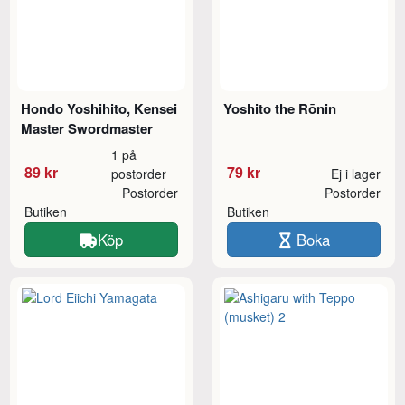
Hondo Yoshihito, Kensei
Yoshito the Rōnin
Master Swordmaster
1 på
89 kr
79 kr
postorder
Ej i lager
Postorder
Postorder
Butiken
Butiken
Köp
Boka