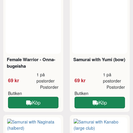
Female Warrior - Onna-
Samurai with Yumi (bow)
bugeisha
1 på
1 på
69 kr
69 kr
postorder
postorder
Postorder
Postorder
Butiken
Butiken
Köp
Köp