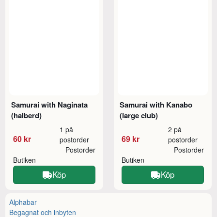
Samurai with Naginata
Samurai with Kanabo
(halberd)
(large club)
1 på
2 på
60 kr
69 kr
postorder
postorder
Postorder
Postorder
Butiken
Butiken
Köp
Köp
Alphabar
Begagnat och inbyten