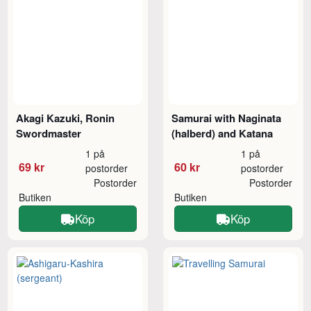
Akagi Kazuki, Ronin
Samurai with Naginata
Swordmaster
(halberd) and Katana
1 på
1 på
69 kr
60 kr
postorder
postorder
Postorder
Postorder
Butiken
Butiken
Köp
Köp