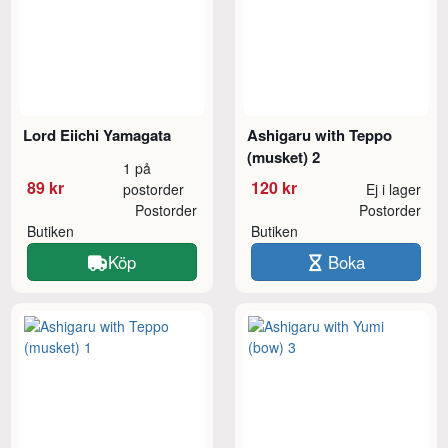
Lord Eiichi Yamagata
Ashigaru with Teppo
(musket) 2
1 på
89 kr
120 kr
postorder
Ej i lager
Postorder
Postorder
Butiken
Butiken
Köp
Boka