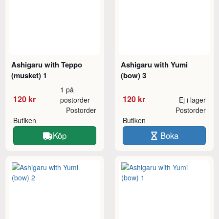
Ashigaru with Teppo
Ashigaru with Yumi
(musket) 1
(bow) 3
1 på
120 kr
120 kr
postorder
Ej i lager
Postorder
Postorder
Butiken
Butiken
Köp
Boka