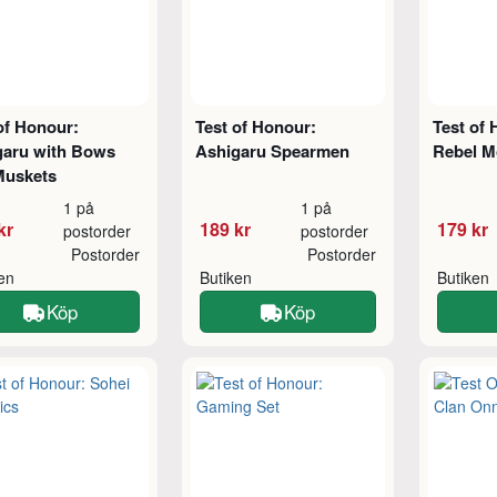
of Honour:
Test of Honour:
Test of 
garu with Bows
Ashigaru Spearmen
Rebel 
Muskets
1 på
1 på
kr
189 kr
179 kr
postorder
postorder
Postorder
Postorder
ken
Butiken
Butiken
Köp
Köp