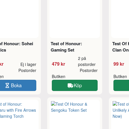
of Honour: Sohei
Test of Honour:
Test Of
ics
Gaming Set
Clan O
2 på
kr
479 kr
99 kr
Ej i lager
postorder
Postorder
Postorder
ken
Butiken
Butiken
Boka
Köp