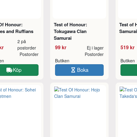
Of Honour:
Test of Honour:
Test of 
es and Ruffians
Tokugawa Clan
Samura
Samurai
2 på
kr
99 kr
519 kr
postorder
Ej i lager
Postorder
Postorder
ken
Butiken
Butiken
Köp
Boka