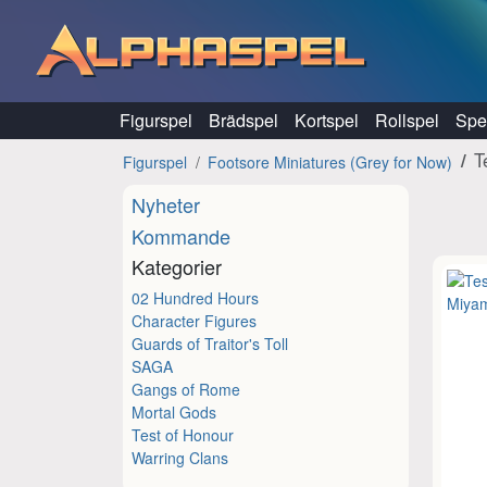
Hoppa till innehåll
Figurspel
Brädspel
Kortspel
Rollspel
Spel
T
Figurspel
Footsore Miniatures (Grey for Now)
Nyheter
Kommande
Kategorier
02 Hundred Hours
Character Figures
Guards of Traitor's Toll
SAGA
Gangs of Rome
Mortal Gods
Test of Honour
Warring Clans