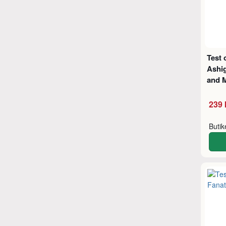
Test 
Ashi
and 
239 
Buti