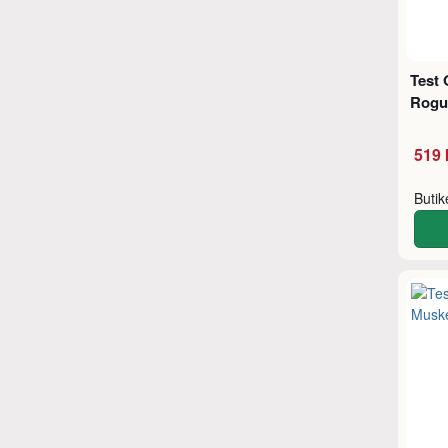
Test 
Rogu
519 
Buti