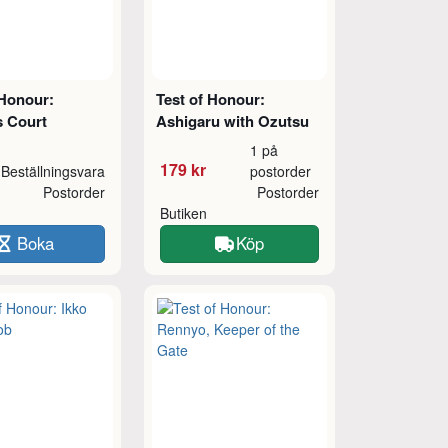
 Honour:
Test of Honour:
s Court
Ashigaru with Ozutsu
1 på
179 kr
Beställningsvara
postorder
Postorder
Postorder
Butiken
Boka
Köp