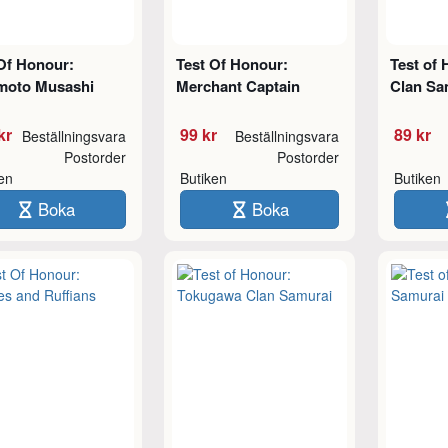
Of Honour:
Test Of Honour:
Test of
moto Musashi
Merchant Captain
Clan Sa
kr
99 kr
89 kr
Beställningsvara
Beställningsvara
Postorder
Postorder
ken
Butiken
Butiken
Boka
Boka