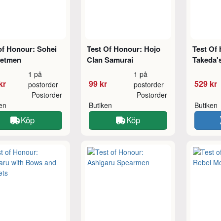
of Honour: Sohei
Test Of Honour: Hojo
Test Of
etmen
Clan Samurai
Takeda'
1 på
1 på
kr
99 kr
529 kr
postorder
postorder
Postorder
Postorder
ken
Butiken
Butiken
Köp
Köp