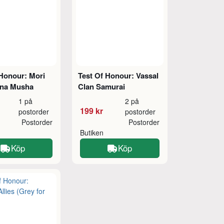
 Honour: Mori
Test Of Honour: Vassal
nna Musha
Clan Samurai
1 på
2 på
199 kr
postorder
postorder
Postorder
Postorder
Butiken
Köp
Köp