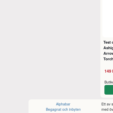
Test 
Ashig
Arro
Torc
149 
Buti
Alphabar
Ett av
Begagnat och inbyten
med öve