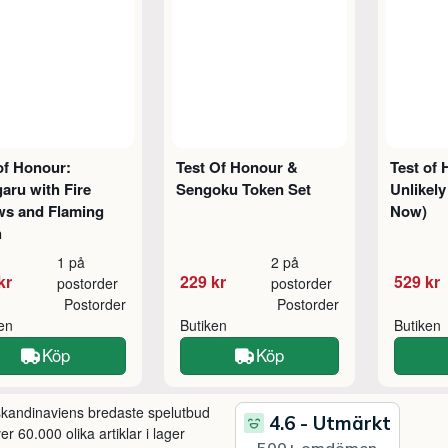
of Honour:
Test Of Honour &
Test of 
aru with Fire
Sengoku Token Set
Unlikely
ws and Flaming
Now)
h
1 på
2 på
kr
229 kr
529 kr
postorder
postorder
Postorder
Postorder
ken
Butiken
Butiken
Köp
Köp
 skandinaviens bredaste spelutbud
r 60.000 olika artiklar i lager