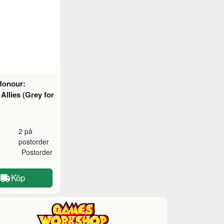
Honour:
 Allies (Grey for
2 på
postorder
Postorder
Köp