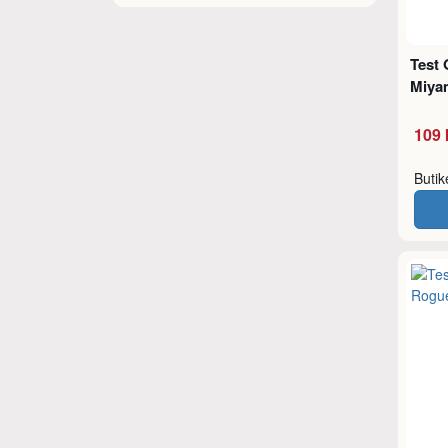
Test 
Miya
109 
Buti