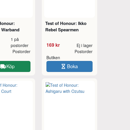
Honour:
Test of Honour: Ikko
i Warband
Rebel Spearmen
1 på
169 kr
postorder
Ej i lager
Postorder
Postorder
Butiken
Köp
Boka