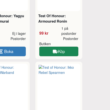
 Honour: Yagyu
Test Of Honour:
murai
Armoured Ronin
1 på
99 kr
Ej i lager
postorder
Postorder
Postorder
Butiken
Boka
Köp