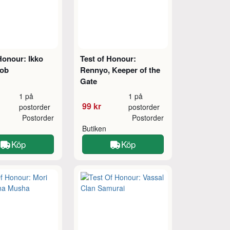
Honour: Ikko
Test of Honour:
Mob
Rennyo, Keeper of the
Gate
1 på
1 på
99 kr
postorder
postorder
Postorder
Postorder
Butiken
Köp
Köp