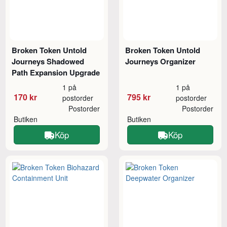
Broken Token Untold
Broken Token Untold
Journeys Shadowed
Journeys Organizer
Path Expansion Upgrade
1 på
1 på
170 kr
795 kr
postorder
postorder
Postorder
Postorder
Butiken
Butiken
Köp
Köp