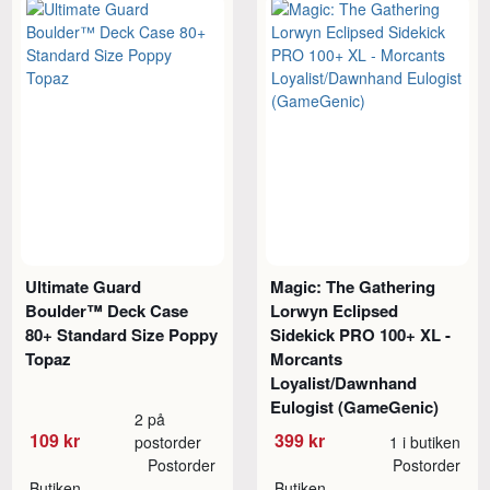
Ultimate Guard
Magic: The Gathering
Boulder™ Deck Case
Lorwyn Eclipsed
80+ Standard Size Poppy
Sidekick PRO 100+ XL -
Topaz
Morcants
Loyalist/Dawnhand
Eulogist (GameGenic)
2 på
109 kr
399 kr
postorder
1 i butiken
Postorder
Postorder
Butiken
Butiken