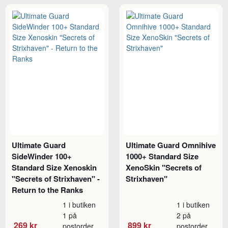
Ultimate Guard
Ultimate Guard Omnihive
SideWinder 100+
1000+ Standard Size
Standard Size Xenoskin
XenoSkin "Secrets of
"Secrets of Strixhaven" -
Strixhaven"
Return to the Ranks
1 i butiken
1 i butiken
1 på
2 på
269 kr
899 kr
postorder
postorder