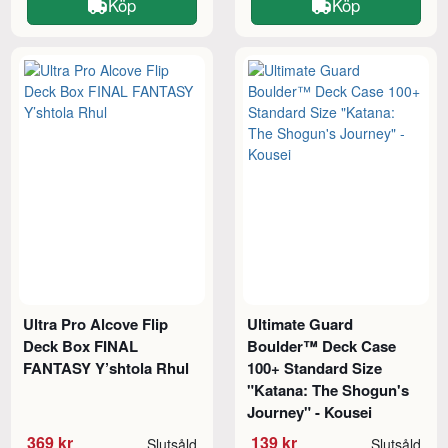
Köp
Köp
Ultra Pro Alcove Flip
Ultimate Guard
Deck Box FINAL
Boulder™ Deck Case
FANTASY Y’shtola Rhul
100+ Standard Size
"Katana: The Shogun's
Journey" - Kousei
369 kr
139 kr
Slutsåld
Slutsåld