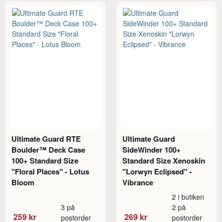
Ultimate Guard RTE
Ultimate Guard
Boulder™ Deck Case
SideWinder 100+
100+ Standard Size
Standard Size Xenoskin
"Floral Places" - Lotus
"Lorwyn Eclipsed" -
Bloom
Vibrance
2 i butiken
3 på
2 på
259 kr
269 kr
postorder
postorder