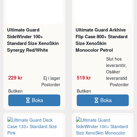
Ultimate Guard
Ultimate Guard Arkhive
SideWinder 100+
Flip Case 800+ Standard
Standard Size XenoSkin
Size XenoSkin
Synergy Red/White
Monocolor Petrol
Slut hos
leverantör,
Osäker
229 kr
519 kr
Ej i lager
leveranstid
Postorder
Postorder
Butiken
Butiken
Boka
Boka