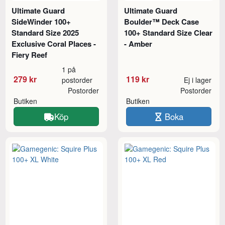
Ultimate Guard
Ultimate Guard
SideWinder 100+
Boulder™ Deck Case
Standard Size 2025
100+ Standard Size Clear
Exclusive Coral Places -
- Amber
Fiery Reef
1 på
279 kr
119 kr
postorder
Ej i lager
Postorder
Postorder
Butiken
Butiken
Köp
Boka