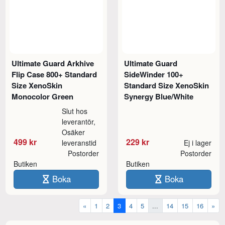
Ultimate Guard Arkhive
Ultimate Guard
Flip Case 800+ Standard
SideWinder 100+
Size XenoSkin
Standard Size XenoSkin
Monocolor Green
Synergy Blue/White
Slut hos
leverantör,
Osäker
499 kr
229 kr
leveranstid
Ej i lager
Postorder
Postorder
Butiken
Butiken
Boka
Boka
«
1
2
3
4
5
...
14
15
16
»