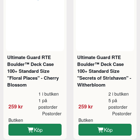
Ultimate Guard RTE
Ultimate Guard RTE
Boulder™ Deck Case
Boulder™ Deck Case
100+ Standard Size
100+ Standard Size
"Floral Places" - Cherry
"Secrets of Strixhaven" -
Blossom
Witherbloom
1 i butiken
2 i butiken
1 på
5 på
259 kr
259 kr
postorder
postorder
Postorder
Postorder
Butiken
Butiken
Köp
Köp