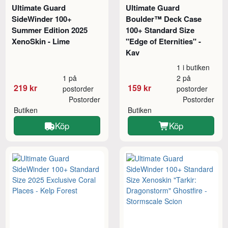
Ultimate Guard
Ultimate Guard
SideWinder 100+
Boulder™ Deck Case
Summer Edition 2025
100+ Standard Size
XenoSkin - Lime
"Edge of Eternities" -
Kav
1 i butiken
1 på
2 på
219 kr
159 kr
postorder
postorder
Postorder
Postorder
Butiken
Butiken
Köp
Köp