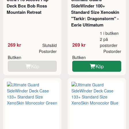
Deck Box Bob Ross
SideWinder 100+
Mountain Retreat
Standard Size Xenoskin
"Tarkir: Dragonstorm" -
Eerie Ultimatum
1 i butiken
2 på
269 kr
269 kr
Slutsåld
postorder
Postorder
Postorder
Butiken
Butiken
Köp
Köp