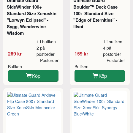
Ultimate Guard
Ultimate Guard
SideWinder 100+
Boulder™ Deck Case
Standard Size Xenoskin
100+ Standard Size
"Lorwyn Eclipsed" -
"Edge of Eternities" -
Sygg, Wanderwine
Illvoi
Wisdom
1 i butiken
1 i butiken
2 på
4 på
269 kr
159 kr
postorder
postorder
Postorder
Postorder
Butiken
Butiken
Köp
Köp