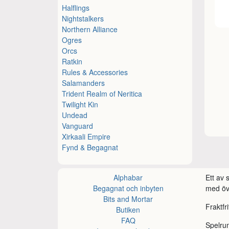
Halflings
Nightstalkers
Northern Alliance
Ogres
Orcs
Ratkin
Rules & Accessories
Salamanders
Trident Realm of Neritica
Twilight Kin
Undead
Vanguard
Xirkaali Empire
Fynd & Begagnat
Alphabar
Ett av
Begagnat och inbyten
med öve
Bits and Mortar
Fraktfr
Butiken
FAQ
Spelru