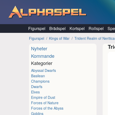
Hoppa till innehåll
Figurspel
Brädspel
Kortspel
Rollspel
Spel
Figurspel
Kings of War
Trident Realm of Neritica
Tr
Nyheter
Kommande
Kategorier
Abyssal Dwarfs
Basilean
Champions
Dwarfs
Elves
Empire of Dust
Forces of Nature
Forces of the Abyss
Goblins