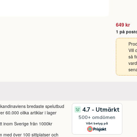
649 kr
1 på post
Prod
Vill
så f
vard
sena
 skandinaviens bredaste spelutbud
r 60.000 olika artiklar i lager
itt inom Sverige från 1000kr
m med över 100 sittplatser och