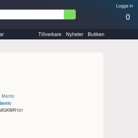
Logga in
0
ar
Tillverkare
Nyheter
Butiken
:
Mantic
Mantic
: MGKWR101