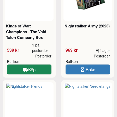
Kings of War:
Nightstalker Army (2023)
Champions - The Void
Talon Company Box
1 på
539 kr
969 kr
postorder
Ej i lager
Postorder
Postorder
Butiken
Butiken
Köp
Boka