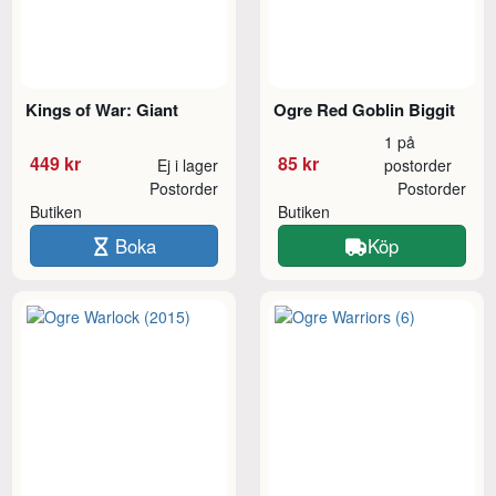
Kings of War: Giant
Ogre Red Goblin Biggit
1 på
449 kr
85 kr
Ej i lager
postorder
Postorder
Postorder
Butiken
Butiken
Boka
Köp