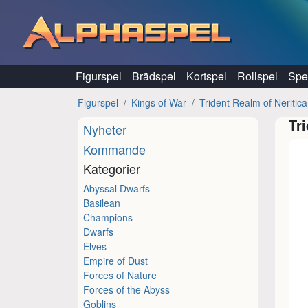
Hoppa till innehåll
Figurspel
Brädspel
Kortspel
Rollspel
Spel
Figurspel
Kings of War
Trident Realm of Neritica
Tr
Nyheter
Kommande
Kategorier
Abyssal Dwarfs
Basilean
Champions
Dwarfs
Elves
Empire of Dust
Forces of Nature
Forces of the Abyss
Goblins