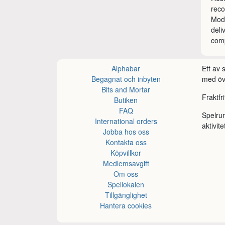
rec
Mode
deli
comp
Alphabar
Ett av
Begagnat och inbyten
med öve
Bits and Mortar
Fraktfr
Butiken
FAQ
Spelru
International orders
aktivite
Jobba hos oss
Kontakta oss
Köpvillkor
Medlemsavgift
Om oss
Spellokalen
Tillgänglighet
Hantera cookies