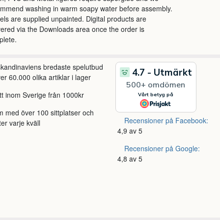
ommend washing in warm soapy water before assembly.
ls are supplied unpainted. Digital products are
vered via the Downloads area once the order is
lete.
 skandinaviens bredaste spelutbud
r 60.000 olika artiklar i lager
itt inom Sverige från 1000kr
m med över 100 sittplatser och
Recensioner på Facebook:
ter varje kväll
4,9 av 5
Recensioner på Google:
4,8 av 5