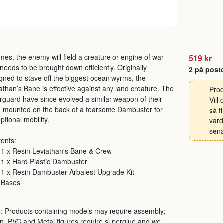
imes, the enemy will field a creature or engine of war
519 kr
 needs to be brought down efficiently. Originally
2 på post
gned to stave off the biggest ocean wyrms, the
athan’s Bane is effective against any land creature. The
Prod
rguard have since evolved a similar weapon of their
Vill
 mounted on the back of a fearsome Dambuster for
så f
ptional mobility.
vard
sena
ents:
1 x Resin Leviathan's Bane & Crew
1 x Hard Plastic Dambuster
1 x Resin Dambuster Arbalest Upgrade Kit
Bases
: Products containing models may require assembly;
n, PVC and Metal figures require superglue and we