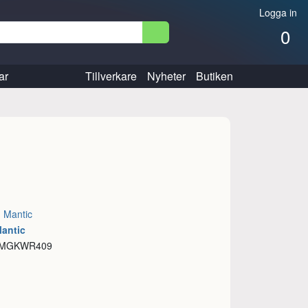
Logga in
0
ar
Tillverkare
Nyheter
Butiken
:
Mantic
Mantic
: MGKWR409