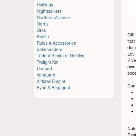
Halflings
Nightstalkers
Northern Alliance
Ogres
Orcs
Oftt
Ratkin
that
Rules & Accessories
desi
Salamanders
Levi
Trident Realm of Neritica
Rive
Twilight Kin
own,
Undead
exce
Vanguard
Xirkaali Empire
Cont
Fynd & Begagnat
Note
Resi