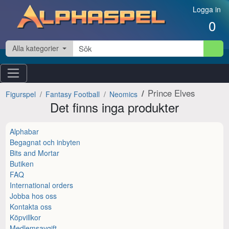
Hoppa till innehåll
Logga in
0
Alla kategorier
Prince Elves
Figurspel
Fantasy Football
Neomics
Det finns inga produkter
Alphabar
Begagnat och inbyten
Bits and Mortar
Butiken
FAQ
International orders
Jobba hos oss
Kontakta oss
Köpvillkor
Medlemsavgift