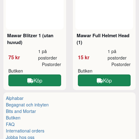
Mawar Blitzer 1 (utan
Mawar Full Helmet Head
huvud)
(1)
1 på
1 på
75 kr
15 kr
postorder
postorder
Postorder
Postorder
Butiken
Butiken
Köp
Köp
Alphabar
Begagnat och inbyten
Bits and Mortar
Butiken
FAQ
International orders
Jobba hos oss