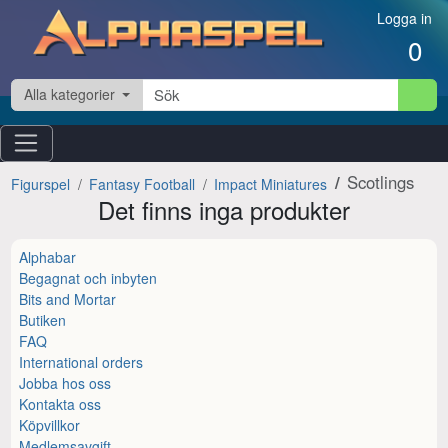
Hoppa till innehåll
Logga in
0
Alla kategorier
Scotlings
Figurspel
Fantasy Football
Impact Miniatures
Det finns inga produkter
Alphabar
Begagnat och inbyten
Bits and Mortar
Butiken
FAQ
International orders
Jobba hos oss
Kontakta oss
Köpvillkor
Medlemsavgift