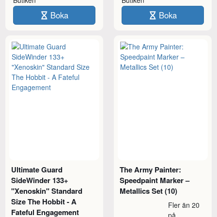
Butiken
Butiken
Boka
Boka
Ultimate Guard
The Army Painter:
SideWinder 133+
Speedpaint Marker –
"Xenoskin" Standard
Metallics Set (10)
Size The Hobbit - A
Fler än 20
Fateful Engagement
på