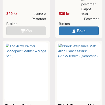
postorder
Släpps
349 kr
539 kr
Slutsåld
15/8
Postorder
Postorder
Butiken
Butiken
Köp
Boka