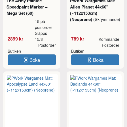
The Army Painter:
PWork Wargames Mat:
Speedpaint Marker –
Alien Planet 44x60"
Mega Set (60)
(~112x153cm)
(Neoprene)
(Skrymmande)
15 på
postorder
Släpps
2899 kr
789 kr
15/8
Kommande
Postorder
Postorder
Butiken
Butiken
Boka
Boka