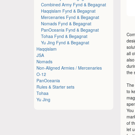
Combined Army Fynd & Begagnat
Haqqislam Fynd & Begagnat
Mercenaries Fynd & Begagnat
Nomads Fynd & Begagnat
PanOceania Fynd & Begagnat
Comm
Tohaa Fynd & Begagnat
desi
Yu Jing Fynd & Begagnat
solu
Haqqislam
all 
JSA
also
Nomads
duri
Non-Aligned Armies / Mercenaries
the 
O-12
PanOceania
The 
Rules & Starter sets
to k
Tohaa
magn
Yu Jing
spe
You 
mark
of t
let 