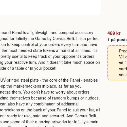
and Panel is a lightweight and compact accessory
489 kr
gned for Infinity the Game by Corvus Belli. It is a perfect
1 på post
tion to keep control of your orders every turn and have
of the most needed state tokens at hand at all times. It’s
Prod
 pretty useful to keep track of your opponent's orders
Vill
ng your reactive turn. And it doesn’t take much space on
så f
side of a table or in your pocket!
vard
sena
UV-printed steel plate - the core of the Panel - enables
eep the markers/tokens in place, as far as you
etize them. You don’t have to worry about orders
nding themselves because of random bumps or nudges.
can also have any combination of additional
ers/tokens on the back of your Panel to suit your list, all
hem ready for use, safe and secured. And Corvus Belli
us use some of their amazing artworks for Infinity's main