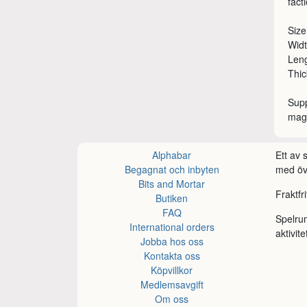
fact
Size
Widt
Leng
Thic
Supp
magn
Alphabar
Ett av
Begagnat och inbyten
med öve
Bits and Mortar
Fraktfr
Butiken
FAQ
Spelru
International orders
aktivite
Jobba hos oss
Kontakta oss
Köpvillkor
Medlemsavgift
Om oss