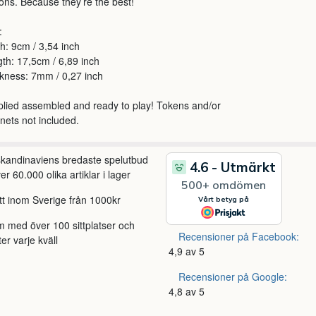
ions. Because they’re the best!
:
h: 9cm / 3,54 inch
th: 17,5cm / 6,89 inch
kness: 7mm / 0,27 inch
lied assembled and ready to play! Tokens and/or
ets not included.
 skandinaviens bredaste spelutbud
r 60.000 olika artiklar i lager
itt inom Sverige från 1000kr
m med över 100 sittplatser och
Recensioner på Facebook:
ter varje kväll
4,9 av 5
Recensioner på Google:
4,8 av 5