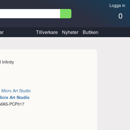
Logga in
0
ar
Tillverkare
Nyheter
Butiken
l Infinity
:
Micro Art Studio
icro Art Studio
 MAS-PCP017