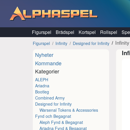
Hoppa till innehåll
Figurspel
Brädspel
Kortspel
Rollspel
Spel
Infini
Figurspel
Infinity
Designed for Infinity
In
Nyheter
Kommande
Kategorier
ALEPH
Ariadna
Bootleg
Combined Army
Designed for Infinity
Warsenal Tokens & Accessories
Fynd och Begagnat
Aleph Fynd & Begagnat
Ariadna Fynd & Begagnat