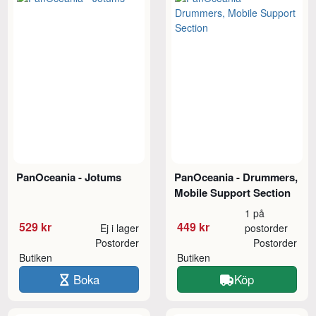
PanOceania - Jotums
PanOceania - Drummers,
Mobile Support Section
1 på
529 kr
449 kr
Ej i lager
postorder
Postorder
Postorder
Butiken
Butiken
Boka
Köp