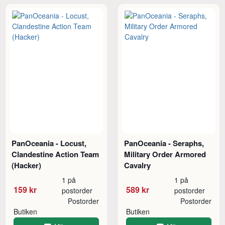
PanOceania - Locust,
PanOceania - Seraphs,
Clandestine Action Team
Military Order Armored
(Hacker)
Cavalry
1 på
1 på
159 kr
589 kr
postorder
postorder
Postorder
Postorder
Butiken
Butiken