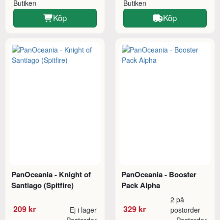
Butiken
Butiken
Köp
Köp
PanOceania - Knight of
PanOceania - Booster
Santiago (Spitfire)
Pack Alpha
2 på
209 kr
329 kr
Ej i lager
postorder
Postorder
Postorder