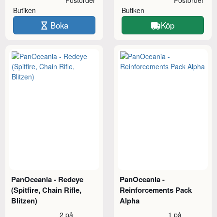
Butiken
Butiken
Boka
Köp
PanOceania - Redeye
PanOceania -
(Spitfire, Chain Rifle,
Reinforcements Pack
Blitzen)
Alpha
2 på
1 på