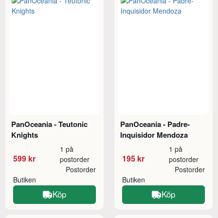
PanOceania - Teutonic
PanOceania - Padre-
Knights
Inquisidor Mendoza
1 på
1 på
599 kr
195 kr
postorder
postorder
Postorder
Postorder
Butiken
Butiken
Köp
Köp