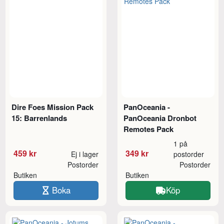
Dire Foes Mission Pack
PanOceania -
15: Barrenlands
PanOceania Dronbot
Remotes Pack
1 på
459 kr
349 kr
Ej i lager
postorder
Postorder
Postorder
Butiken
Butiken
Boka
Köp