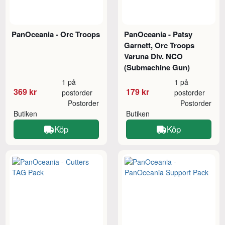
PanOceania - Orc Troops
PanOceania - Patsy
Garnett, Orc Troops
Varuna Div. NCO
(Submachine Gun)
1 på
1 på
369 kr
179 kr
postorder
postorder
Postorder
Postorder
Butiken
Butiken
Köp
Köp