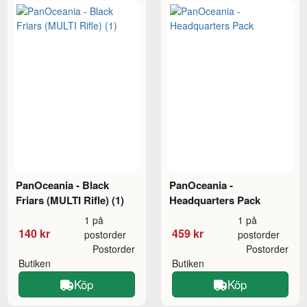
PanOceania - Black
PanOceania -
Friars (MULTI Rifle) (1)
Headquarters Pack
1 på
1 på
140 kr
459 kr
postorder
postorder
Postorder
Postorder
Butiken
Butiken
Köp
Köp