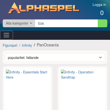
Hoppa till innehåll
Logga in
0
Alla kategorier
PanOceania
Figurspel
Infinity