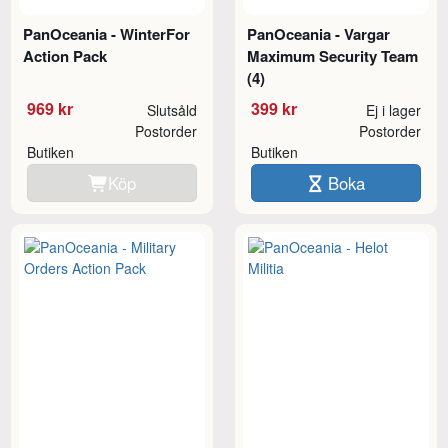
PanOceania - WinterFor
PanOceania - Vargar
Action Pack
Maximum Security Team
(4)
969 kr
399 kr
Slutsåld
Ej i lager
Postorder
Postorder
Butiken
Butiken
Köp
Boka