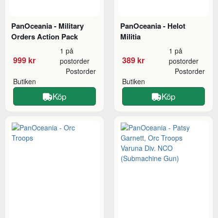
PanOceania - Military
PanOceania - Helot
Orders Action Pack
Militia
1 på
1 på
999 kr
389 kr
postorder
postorder
Postorder
Postorder
Butiken
Butiken
Köp
Köp