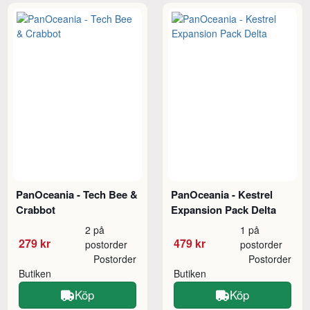
PanOceania - Tech Bee &
PanOceania - Kestrel
Crabbot
Expansion Pack Delta
2 på
1 på
279 kr
479 kr
postorder
postorder
Postorder
Postorder
Butiken
Butiken
Köp
Köp