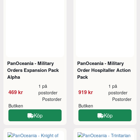
PanOceania - Military
PanOceania - Military
Orders Expansion Pack
Order Hospitaller Action
Alpha
Pack
1 på
1 på
469 kr
919 kr
postorder
postorder
Postorder
Postorder
Butiken
Butiken
Köp
Köp