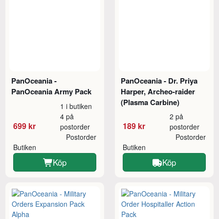
PanOceania -
PanOceania - Dr. Priya
PanOceania Army Pack
Harper, Archeo-raider
(Plasma Carbine)
1 i butiken
4 på
2 på
699 kr
189 kr
postorder
postorder
Postorder
Postorder
Butiken
Butiken
Köp
Köp