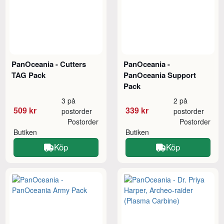
PanOceania - Cutters
PanOceania -
TAG Pack
PanOceania Support
Pack
3 på
2 på
509 kr
339 kr
postorder
postorder
Postorder
Postorder
Butiken
Butiken
Köp
Köp