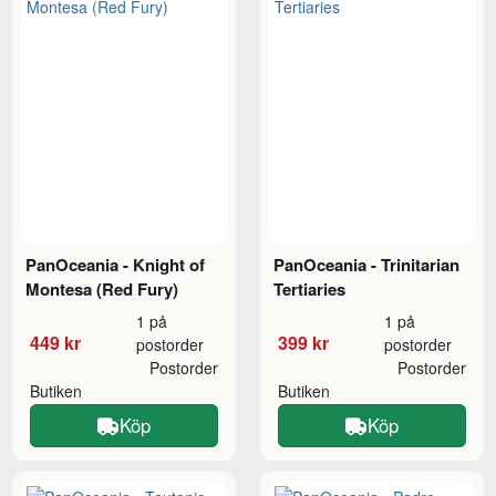
PanOceania - Knight of
PanOceania - Trinitarian
Montesa (Red Fury)
Tertiaries
1 på
1 på
449 kr
399 kr
postorder
postorder
Postorder
Postorder
Butiken
Butiken
Köp
Köp